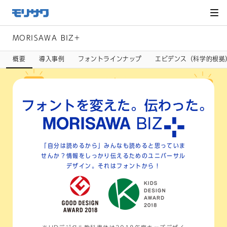
サイト
メ
ニュー
を読み
飛ばし
て本文
へ移動
MORISAWA BIZ+
概要
導入事例
フォントラインナップ
エビデンス（科学的根拠
「自分は読めるから」みんなも読めると思っていま
せんか？
情報をしっかり伝えるためのユニバーサル
デザイン。
それはフォントから！