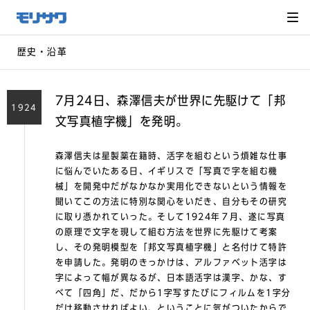
サイト
メ
ニュー
を読み
飛ばし
て本文
へ移動
歴史・沿革
7月24日、森澤信夫が世界に先駆けて「邦
1924
文写真植字機」を発明。
森澤信夫は星製薬在籍時、活字を組むという煩雑な仕事
に悩んでいたある日、イギリスで「写真で字を組む機
械」を開発中だがなかなか実用化できないという情報を
聞いてこの方法に特別な関心をいだき、自分もその研究
に取り憑かれていった。そして1924年７月、遂に写真
の原理で文字を現して組む方法を世界に先駆けて考案
し、その発明模型を「邦文写真植字機」と名付けて特許
を申請した。発明のきっかけは、アルファベット活字は
字によって幅が異なるが、日本語活字は漢字、かな、す
べて「四角」だ、だから1字写すたびにフィルムを1字分
だけ移動させればよい、ということに気がついたからで