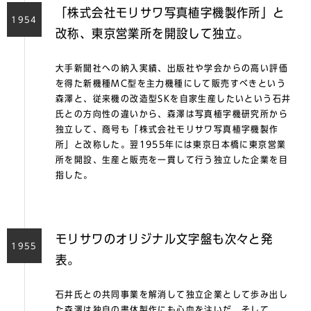
「株式会社モリサワ写真植字機製作所」と
1954
改称、東京営業所を開設して独立。
大手新聞社への納入実績、出版社や学会からの高い評価
を得た新機種MC型を主力機種にして販売すべきという
森澤と、従来機の改造型SKを自家生産したいという石井
氏との⽅向性の違いから、森澤は写真植字機研究所から
独立して、商号も「株式会社モリサワ写真植字機製作
所」と改称した。翌1955年には東京日本橋に東京営業
所を開設、生産と販売を一貫して行う独立した企業を目
指した。
モリサワのオリジナル文字盤も次々と発
1955
表。
石井氏との共同事業を解消して独立企業として歩み出し
た森澤は独自の書体製作にも心血を注いだ。そして、