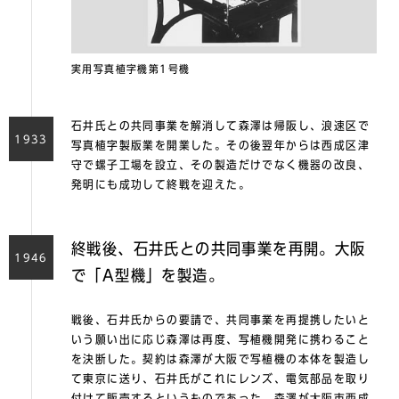
実用写真植字機第1号機
⽯井⽒との共同事業を解消して森澤は帰阪し、浪速区で
1933
写真植字製版業を開業した。その後翌年からは⻄成区津
守で螺⼦⼯場を設⽴、その製造だけでなく機器の改良、
発明にも成功して終戦を迎えた。
終戦後、石井氏との共同事業を再開。大阪
1946
で「A型機」を製造。
戦後、⽯井⽒からの要請で、共同事業を再提携したいと
いう願い出に応じ森澤は再度、写植機開発に携わること
を決断した。契約は森澤が大阪で写植機の本体を製造し
て東京に送り、石井氏がこれにレンズ、電気部品を取り
付けて販売するというものであった。森澤が大阪市西成