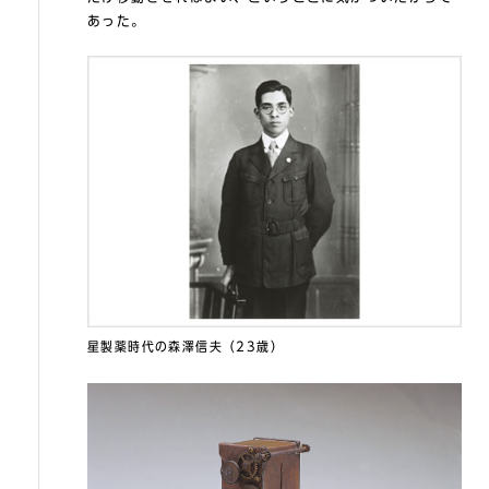
あった。
星製薬時代の森澤信夫（23歳）