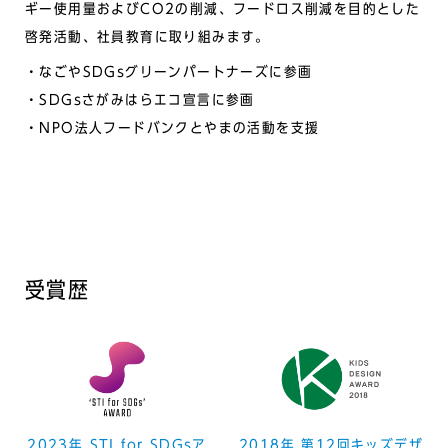
ギー使⽤量およびCO2の削減、フードロス削減を⽬的とした
啓発活動、社員教育に取り組みます。
なごやSDGsグリーンパートナーズに参画
SDGsさがみはらエコ宣⾔に参画
NPO法⼈フードバンクとやまの活動を⽀援
受賞歴
2023年 STI for SDGsア
2018年 第12回キッズデザ