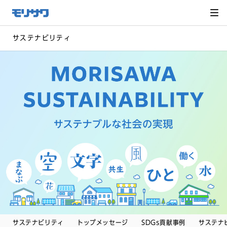
サイト
メ
ニュー
を読み
飛ばし
て本文
へ移動
サステナビリティ
サステナビリティ
トップメッセージ
SDGs貢献事例
サステナ