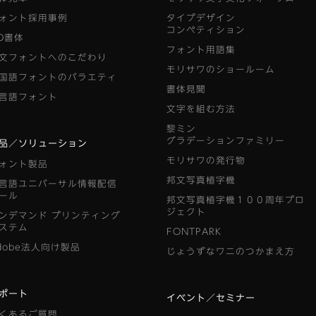
ォント採用事例
タイプデザイン
コンペティション
D書体
フォント用語集
文フォントへのこだわり
モリサワのショールーム
国語フォントのバラエティ
書体見聞
言語フォント
文字を組む方法
黎ミン
グラデーションファミリー
品／ソリューション
モリサワの発行物
ォント製品
邦文写真植字機
言語ユニバーサル情報配信
ール
邦文写真植字機１００周年プロ
ジェクト
ンデマンド
プリンティング
ステム
FONTPARK
dobe法人向け製品
じょうずなワニのつかまえ方
ポート
イベント／セミナー
くあるご質問