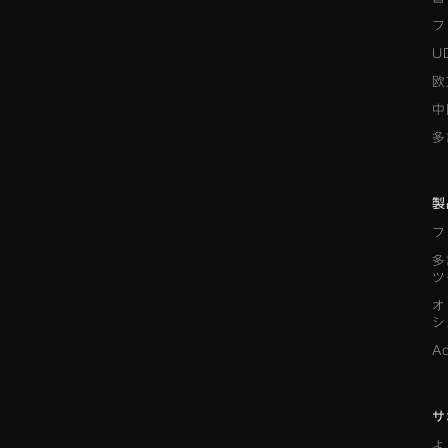
フ
U
欧
中
多
製
フ
多
ツ
オ
シ
A
サ
よ