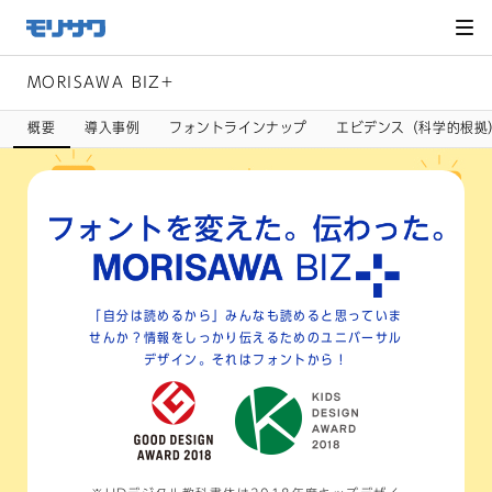
サイト
メ
ニュー
を読み
飛ばし
て本文
へ移動
MORISAWA BIZ+
概要
導入事例
フォントラインナップ
エビデンス（科学的根拠
「自分は読めるから」みんなも読めると思っていま
せんか？
情報をしっかり伝えるためのユニバーサル
デザイン。
それはフォントから！