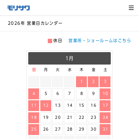
サイト
メ
ニュー
を読み
飛ばし
て本文
へ移動
2026年 営業日カレンダー
休日
営業所・ショールームはこちら
1月
日
月
火
水
木
金
土
1
2
3
4
5
6
7
8
9
10
11
12
13
14
15
16
17
18
19
20
21
22
23
24
25
26
27
28
29
30
31