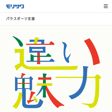
サイト
メ
ニュー
を読み
飛ばし
て本文
へ移動
パラスポーツ支援