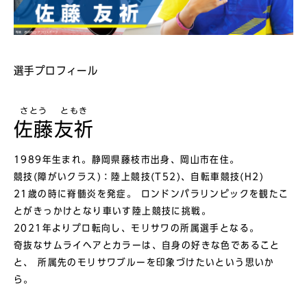
選手プロフィール
さとう
ともき
佐藤
友祈
1989年生まれ。静岡県藤枝市出身、岡山市在住。
競技(障がいクラス)：陸上競技(T52)、自転車競技(H2)
21歳の時に脊髄炎を発症。 ロンドンパラリンピックを観たこ
とがきっかけとなり車いす陸上競技に挑戦。
2021年よりプロ転向し、モリサワの所属選手となる。
奇抜なサムライヘアとカラーは、自身の好きな色であること
と、 所属先のモリサワブルーを印象づけたいという思いか
ら。