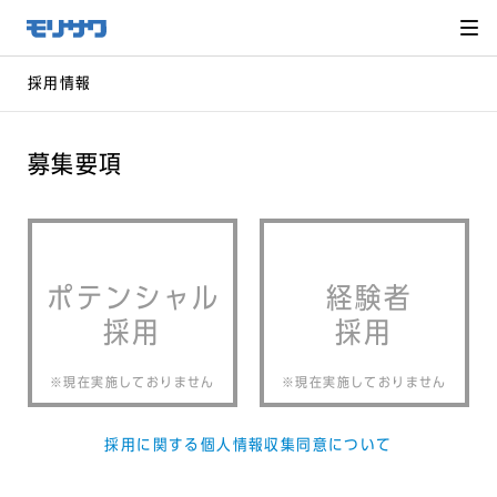
サイト
メ
ニュー
を読み
飛ばし
て本文
へ移動
採用情報
募集要項
ポテンシャル
経験者
採用
採用
※現在実施しておりません
※現在実施しておりません
採用に関する個人情報収集同意について