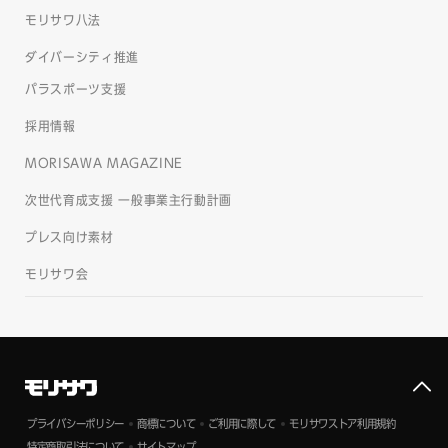
モリサワ八法
ダイバーシティ推進
パラスポーツ支援
採用情報
MORISAWA MAGAZINE
次世代育成支援 一般事業主行動計画
プレス向け素材
モリサワ会
プライバシーポリシー
商標について
ご利用に際して
モリサワストア利用規約
特定商取引法について
サイトマップ