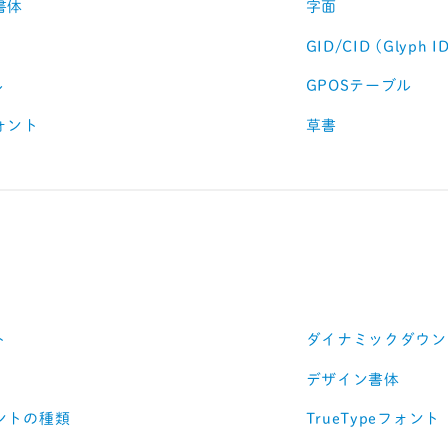
書体
字面
GID/CID (Glyph I
ル
GPOSテーブル
ォント
草書
ト
ダイナミックダウン
デザイン書体
ントの種類
TrueTypeフォント