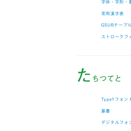
字体・字形・
常用漢字表
GSUBテーブ
ストロークフ
た
ちつてと
Type1フォン
篆書
デジタルフォ