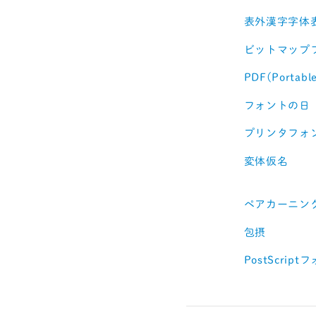
表外漢字字体
ビットマップ
PDF(Portabl
フォントの日（
プリンタフォ
変体仮名
ペアカーニン
包摂
PostScript