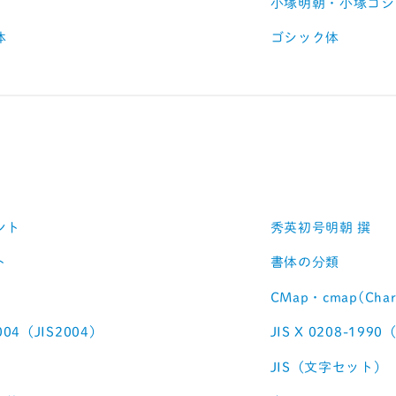
小塚明朝・小塚ゴシ
体
ゴシック体
ント
秀英初号明朝 撰
ト
書体の分類
CMap・cmap(Chara
2004（JIS2004）
JIS X 0208-1990
JIS（文字セット）