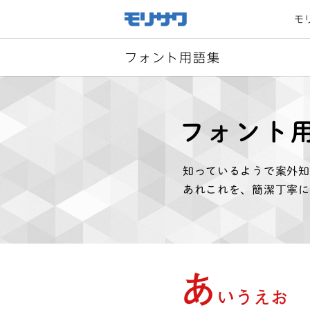
サイト
メ
モ
ニュー
を読み
飛ばし
て本文
へ移動
フォント用語集
フォント
知っているようで案外知
あれこれを、簡潔丁寧に
あ
いうえお