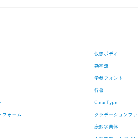
仮想ボディ
勘亭流
学参フォント
行書
ト
ClearType
トフォーム
グラデーションファ
康熙字典体