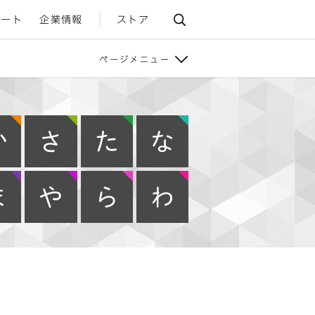
ポート
企業情報
ストア
ページメニュー
か
さ
た
な
ま
や
ら
わ