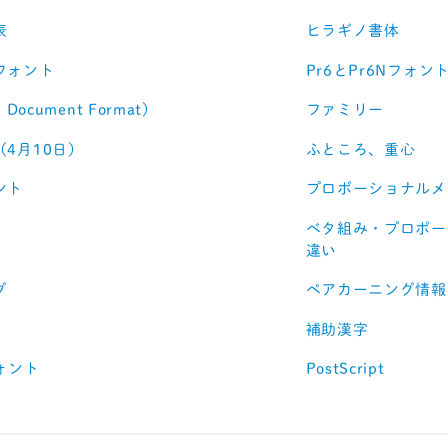
表
ヒラギノ書体
フォント
Pr6とPr6Nフォ
e Document Format)
ファミリー
4月10日）
ふところ、重心
ント
プロポーショナルメ
ベタ組み・プロポー
違い
グ
ペアカーニング情報
補助漢字
フォント
PostScript