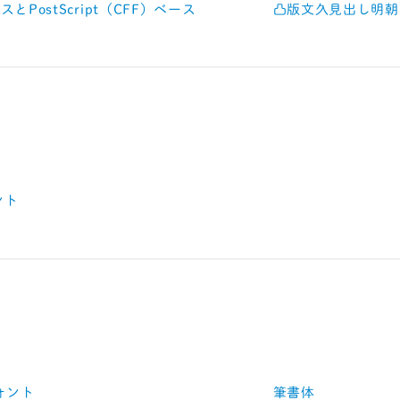
ースとPostScript（CFF）ベース
凸版文久見出し明朝
ント
ォント
筆書体