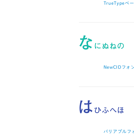
TrueTypeベ
な
にぬねの
NewCIDフォ
は
ひふへほ
バリアブルフ