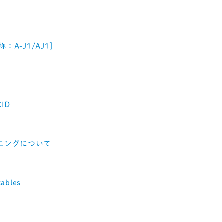
略称：A-J1/AJ1］
CID
ーニングについて
tables