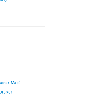
ック
cter Map)
（JIS90）