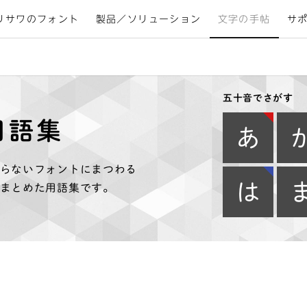
リサワのフォント
製品／ソリューション
文字の手帖
サ
五十音でさがす
用語集
あ
らないフォントにまつわる
は
まとめた用語集です。