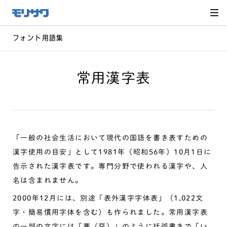
サイト
メ
ニュー
を読み
飛ばし
て本文
へ移動
フォント用語集
常用漢字表
「一般の社会生活において現代の国語を書き表すための
漢字使用の目安」として1981年（昭和56年）10月1日に
告示された漢字表です。専門分野で使われる漢字や、人
名は含まれません。
2000年12月には、別途「表外漢字字体表」（1,022文
字・簡易慣用字体を含む）も作られました。常用漢字表
の一部の文字には「悪（惡）」のように括弧書きで「い