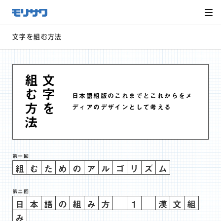
サイト
メ
ニュー
を読み
飛ばし
て本文
へ移動
文字を組む方法
組む方法
文字を
日本語組版のこれまでとこれからをメ
ディアのデザインとして考える
第一回
組
む
た
め
の
ア
ル
ゴ
リ
ズ
ム
第二回
日
本
語
の
組
み
方
１
漢
文
組
み