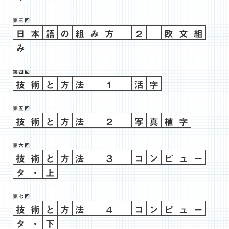
第三回
日
本
語
の
組
み
方
２
欧
文
組
み
第四回
技
術
と
方
法
１
活
字
第五回
技
術
と
方
法
２
写
真
植
字
第六回
技
術
と
方
法
３
コ
ン
ピ
ュ
ー
タ
・
上
第七回
技
術
と
方
法
４
コ
ン
ピ
ュ
ー
タ
・
下