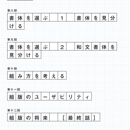
第八回
書
体
を
選
ぶ
１
書
体
を
見
分
け
る
第九回
書
体
を
選
ぶ
２
和
文
書
体
を
見
分
け
る
第十回
組
み
方
を
考
え
る
第十一回
組
版
の
ユ
ー
ザ
ビ
リ
テ
ィ
第十二回
組
版
の
将
来
［
最
終
話
］