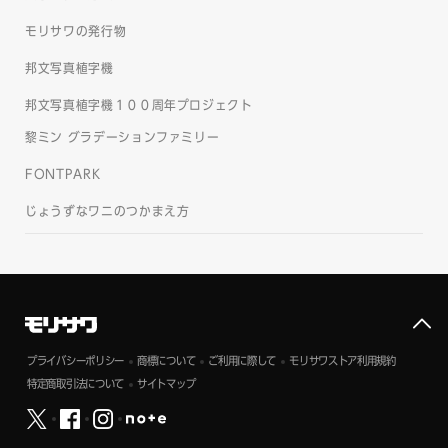
モリサワの発行物
邦文写真植字機
邦文写真植字機１００周年プロジェクト
黎ミン グラデーションファミリー
FONTPARK
じょうずなワニのつかまえ方
プライバシーポリシー
商標について
ご利用に際して
モリサワストア利用規約
特定商取引法について
サイトマップ