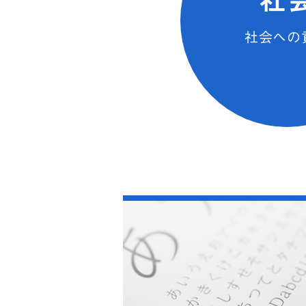
社
社会への