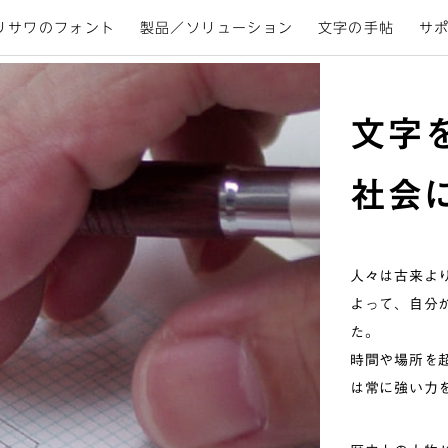
リサワのフォント
製品／ソリューション
文字の手帖
サ
友達から届くメール。通勤・通学時間を有意義な時間に変えてくれ
あなたは朝、目覚めてから寝るまで、いくつの文字と出会いますか
ぎて、人々の意識には残らないほど「文字」は、あなたのそばに存
文字
リサワの取り組みは、文字を通じて人々の生活の中に存在していま
社会
人々は古来よ
よって、自分
た。
時間や場所を
は常に強い力