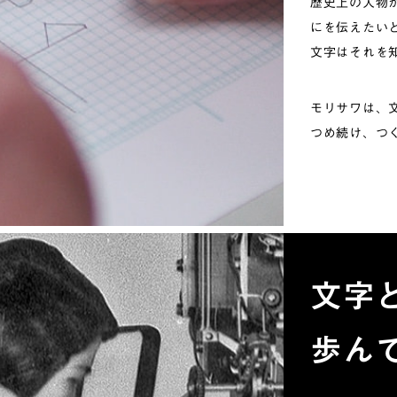
歴史上の人物
にを伝えたい
文字はそれを
モリサワは、
つめ続け、つ
文字
歩ん