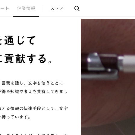
ポート
企業情報
ストア
る書籍。
？
在しています。
を通じて
す。
に貢献する。
り言葉を話し、文字を使うことに
が得た知識や考えを共有してきまし
超える情報の伝達手段として、文字
を持っています。