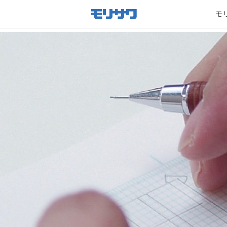
サイト
メ
モ
ニュー
家族や
を読み
飛ばし
て本文
へ移動
あたりまえす
モ