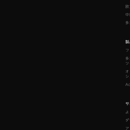
欧
中
多
製
フ
多
ツ
オ
シ
A
サ
よ
ダ
ア