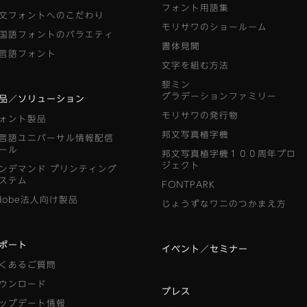
フォント用語集
文フォントへのこだわり
モリサワのショールーム
国語フォントのバラエティ
書体見聞
言語フォント
文字を組む方法
黎ミン
グラデーションファミリー
品／ソリューション
モリサワの発行物
ォント製品
邦文写真植字機
言語ユニバーサル情報配信
ール
邦文写真植字機１００周年プロ
ジェクト
ンデマンド
プリンティング
ステム
FONTPARK
dobe法人向け製品
じょうずなワニのつかまえ方
ポート
イベント／セミナー
くあるご質問
ウンロード
プレス
ップデート情報