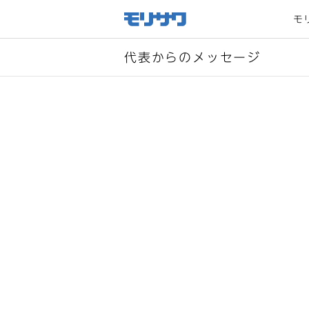
サイト
メ
モ
ニュー
を読み
飛ばし
て本文
へ移動
代表からのメッセージ