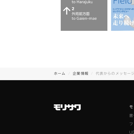
ホーム
企業情報
代表からのメッセー
モ
書
フ
U