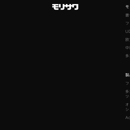
モ
書
フ
U
欧
中
多
製
フ
多
ツ
オ
シ
A