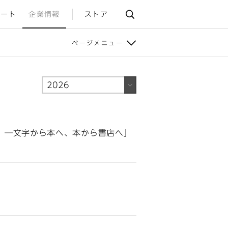
ポート
企業情報
ストア
ページメニュー
 ─文字から本へ、本から書店へ」