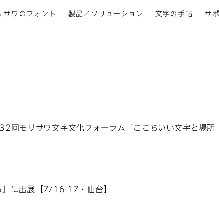
リサワのフォント
製品／ソリューション
文字の手帖
サ
32回モリサワ文字文化フォーラム「ここちいい文字と場所
6」に出展【7/16-17・仙台】