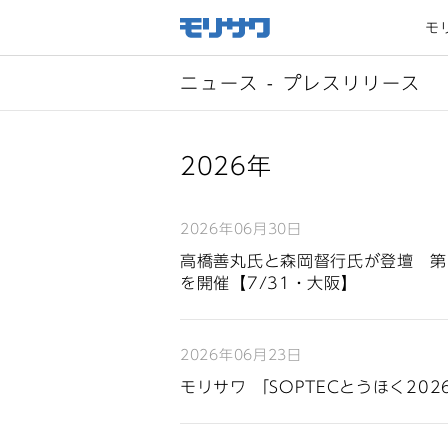
サイト
メ
モ
ニュー
を読み
飛ばし
て本文
へ移動
ニュース - プレスリリース
2026年
2026年06月30日
高橋善丸氏と森岡督行氏が登壇 第
を開催【7/31・大阪】
2026年06月23日
モリサワ 「SOPTECとうほく202