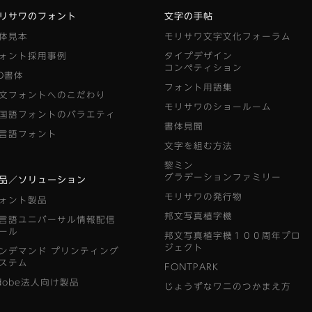
リサワのフォント
文字の手帖
体見本
モリサワ文字文化フォーラム
ォント採用事例
タイプデザイン
コンペティション
D書体
フォント用語集
文フォントへのこだわり
モリサワのショールーム
国語フォントのバラエティ
書体見聞
言語フォント
文字を組む方法
黎ミン
グラデーションファミリー
品／ソリューション
モリサワの発行物
ォント製品
邦文写真植字機
言語ユニバーサル情報配信
ール
邦文写真植字機１００周年プロ
ジェクト
ンデマンド
プリンティング
ステム
FONTPARK
dobe法人向け製品
じょうずなワニのつかまえ方