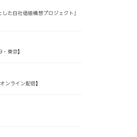
とした自社価値構想プロジェクト」
19・東京】
びオンライン配信】