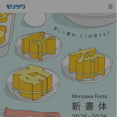
サイト
メ
ニュー
を読み
飛ばし
て本文
へ移動