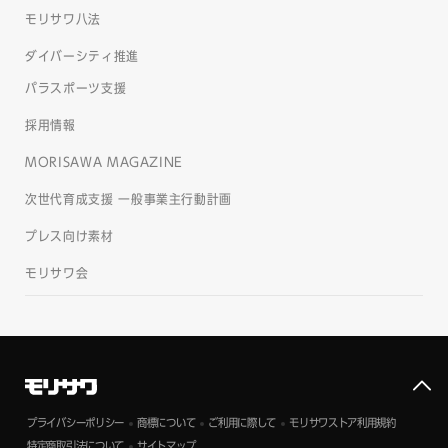
モリサワ八法
ダイバーシティ推進
パラスポーツ支援
採用情報
MORISAWA MAGAZINE
次世代育成支援 一般事業主行動計画
プレス向け素材
モリサワ会
プライバシーポリシー
商標について
ご利用に際して
モリサワストア利用規約
特定商取引法について
サイトマップ