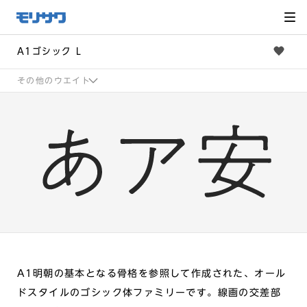
サイト
メ
ニュー
を読み
飛ばし
て本文
へ移動
A1ゴシック L
その他のウエイト
A1明朝の基本となる骨格を参照して作成された、オール
ドスタイルのゴシック体ファミリーです。線画の交差部