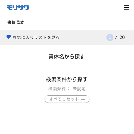
サイト
メ
ニュー
を読み
飛ばし
て本文
へ移動
書体見本
0
/
20
お気に入りリストを見る
heart
書体名から探す
検索条件から探す
検索条件：
未設定
すべてリセット