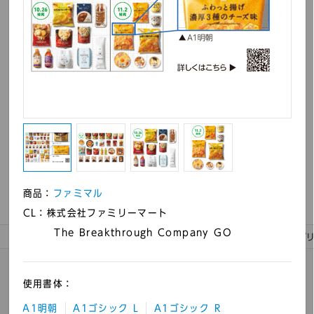
ガーナチョコレート
PS Vita用ソフト 「ダン
（パッケージ裏面）
ジョントラベラーズ2 王
立図書館とマモノの封
印」 パッケージなど印
刷物
商品：
ファミマル
CL：株式会社ファミリーマート
The Breakthrough Company GO
出版／カタログ
パッケージ
サイン
WEB
ゲーム
アプ
使用書体：
ライセンスフォント製品
A1明朝
A1ゴシック L
A1ゴシック R