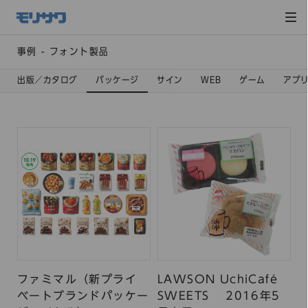
サイト
メ
ニュー
を読み
飛ばし
て本文
へ移動
事例 - フォント製品
出版／カタログ
パッケージ
サイン
WEB
ゲーム
アプ
ファミマル（新プライ
LAWSON UchiCafé
ベートブランドパッケー
SWEETS 2016年5