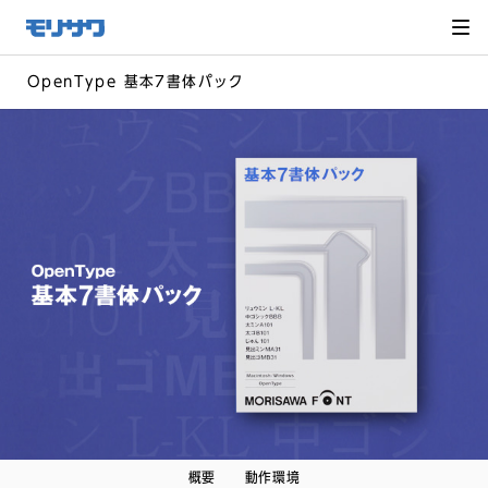
サイト
メ
ニュー
を読み
飛ばし
て本文
へ移動
OpenType 基本7書体パック
概要
動作環境