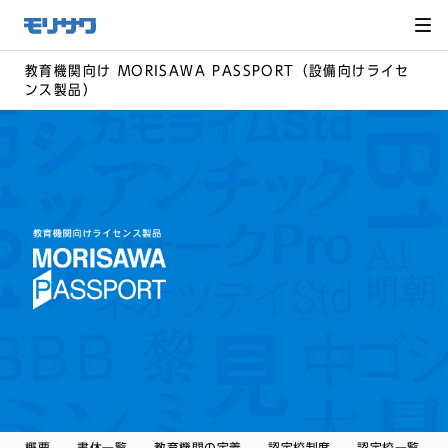
サイト
メ
ニュー
を読み
飛ばし
て本文
教育機関向け MORISAWA PASSPORT（設備向けライセ
へ移動
ンス製品）