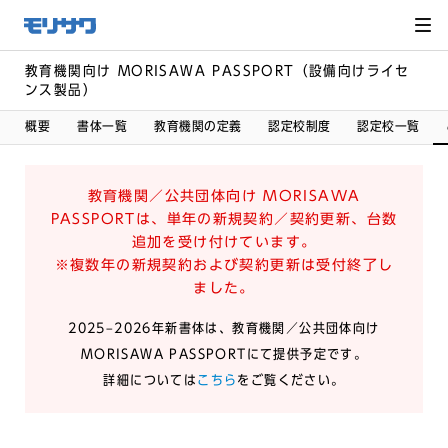
サイト
メ
ニュー
を読み
飛ばし
て本文
教育機関向け MORISAWA PASSPORT（設備向けライセ
へ移動
ンス製品）
概要
書体一覧
教育機関の定義
認定校制度
認定校一覧
教育機関／公共団体向け MORISAWA
PASSPORTは、単年の新規契約／契約更新、台数
追加を受け付けています。
※複数年の新規契約および契約更新は受付終了し
ました。
2025–2026年新書体は、教育機関／公共団体向け
MORISAWA PASSPORTにて提供予定です。
詳細については
こちら
をご覧ください。