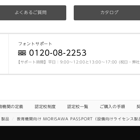
よくあるご質問
カタログ
フォントサポート
0120-08-2253
【サポート時間】平日：9:00～12:00と13:00～17:00 (祝日・
育機関の定義
認定校制度
認定校一覧
ご購入の手順
ト製品
教育機関向け MORISAWA PASSPORT（設備向けライセンス製