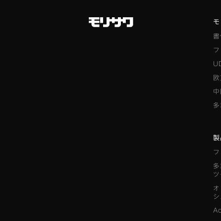
モ
書
フ
U
欧
中
多
製
フ
多
ツ
オ
シ
A