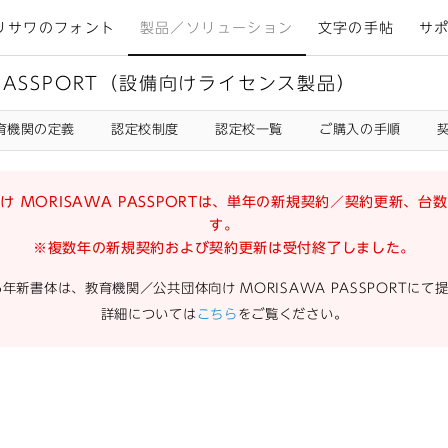
リサワのフォント
製品／ソリューション
文字の手帖
サ
 PASSPORT（設備向けライセンス製品）
育機関の定義
認定校制度
認定校一覧
ご購入の手順
 MORISAWA PASSPORTは、単年の新規契約／契約更新、
す。
※複数年の新規契約および契約更新は受付終了しました。
26年新書体は、教育機関／公共団体向け MORISAWA PASSPORTに
詳細については
こちら
をご覧ください。