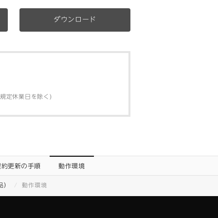
ダウンロード
弊社規定休業日を除く)
契約更新の手順
動作環境
品）
動作環境