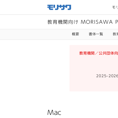
サイト
メ
モ
ニュー
を読み
飛ばし
て本文
へ移動
教育機関向け MORISAWA
概要
書体一覧
教
教育機関／公共団体向け
2025–20
Mac