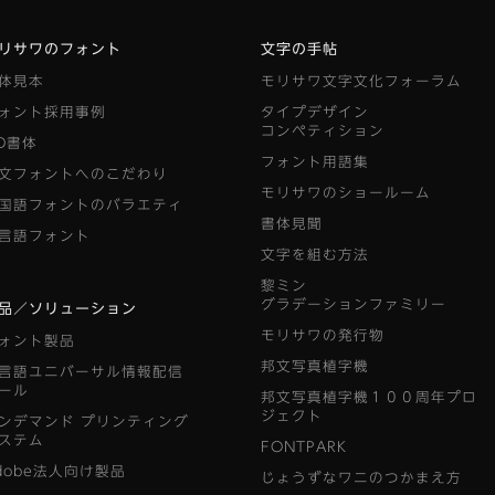
リサワのフォント
文字の手帖
体見本
モリサワ文字文化フォーラム
ォント採用事例
タイプデザイン
コンペティション
D書体
フォント用語集
文フォントへのこだわり
モリサワのショールーム
国語フォントのバラエティ
書体見聞
言語フォント
文字を組む方法
黎ミン
グラデーションファミリー
品／ソリューション
モリサワの発行物
ォント製品
邦文写真植字機
言語ユニバーサル情報配信
ール
邦文写真植字機１００周年プロ
ジェクト
ンデマンド
プリンティング
ステム
FONTPARK
dobe法人向け製品
じょうずなワニのつかまえ方