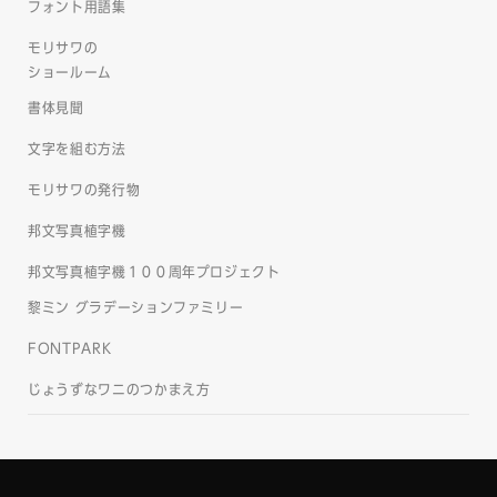
フォント用語集
モリサワの
ショールーム
書体見聞
文字を組む方法
モリサワの発行物
邦文写真植字機
邦文写真植字機１００周年プロジェクト
黎ミン グラデーションファミリー
FONTPARK
じょうずなワニのつかまえ方