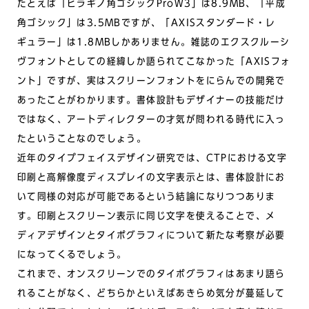
たとえば「ヒラギノ角ゴシックProW3」は8.9MB、「平成
角ゴシック」は3.5MBですが、「AXISスタンダード・レ
ギュラー」は1.8MBしかありません。雑誌のエクスクルーシ
ヴフォントとしての経緯しか語られてこなかった「AXISフォ
ント」ですが、実はスクリーンフォントをにらんでの開発で
あったことがわかります。書体設計もデザイナーの技能だけ
ではなく、アートディレクターの才気が問われる時代に入っ
たということなのでしょう。
近年のタイプフェイスデザイン研究では、CTPにおける文字
印刷と高解像度ディスプレイの文字表示とは、書体設計にお
いて同様の対応が可能であるという結論になりつつありま
す。印刷とスクリーン表示に同じ文字を使えることで、メ
ディアデザインとタイポグラフィについて新たな考察が必要
になってくるでしょう。
これまで、オンスクリーンでのタイポグラフィはあまり語ら
れることがなく、どちらかといえばあきらめ気分が蔓延して