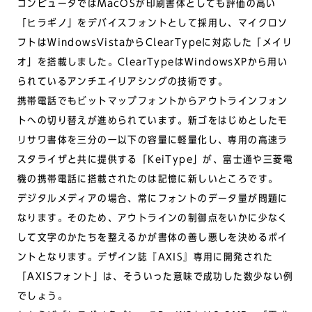
コンピュータではMacOSが印刷書体としても評価の高い
「ヒラギノ」をデバイスフォントとして採用し、マイクロソ
フトはWindowsVistaからClearTypeに対応した「メイリ
オ」を搭載しました。ClearTypeはWindowsXPから用い
られているアンチエイリアシングの技術です。
携帯電話でもビットマップフォントからアウトラインフォン
トへの切り替えが進められています。新ゴをはじめとしたモ
リサワ書体を三分の一以下の容量に軽量化し、専用の高速ラ
スタライザと共に提供する「KeiType」が、富士通や三菱電
機の携帯電話に搭載されたのは記憶に新しいところです。
デジタルメディアの場合、常にフォントのデータ量が問題に
なります。そのため、アウトラインの制御点をいかに少なく
して文字のかたちを整えるかが書体の善し悪しを決めるポイ
ントとなります。デザイン誌『AXIS』専用に開発された
「AXISフォント」は、そういった意味で成功した数少ない例
でしょう。