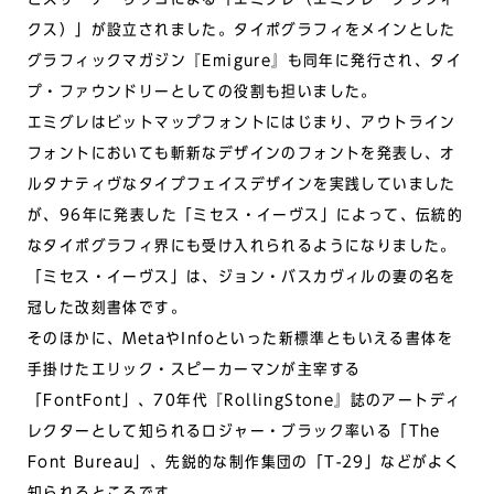
クス）」が設立されました。タイポグラフィをメインとした
グラフィックマガジン『Emigure』も同年に発行され、タイ
プ・ファウンドリーとしての役割も担いました。
エミグレはビットマップフォントにはじまり、アウトライン
フォントにおいても斬新なデザインのフォントを発表し、オ
ルタナティヴなタイプフェイスデザインを実践していました
が、96年に発表した「ミセス・イーヴス」によって、伝統的
なタイポグラフィ界にも受け入れられるようになりました。
「ミセス・イーヴス」は、ジョン・バスカヴィルの妻の名を
冠した改刻書体です。
そのほかに、MetaやInfoといった新標準ともいえる書体を
手掛けたエリック・スピーカーマンが主宰する
「FontFont」、70年代『RollingStone』誌のアートディ
レクターとして知られるロジャー・ブラック率いる「The
Font Bureau」、先鋭的な制作集団の「T-29」などがよく
知られるところです。