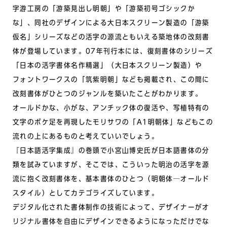
字游工房の「游築見出し明朝」や「游築初号ゴシックか
な」、同社のデザインによる大日本スクリーン製造の「游築
仮名」シリーズなどの活字の源流ともいえる築地体の改刻書
体が登場しています。07年刊行本には、復刻書体のシリーズ
「日本の活字書体名作精選」（大日本スクリーン製造）や
フォントワークスの「筑紫明朝」なども掲載され、この間に
改刻書体がひとつのジャンルを築いたことがわかります。
オールドかな、小がな、アンチック体の復活や、写植特有の
文字のボケ足を再現したモリサワの「A1明朝体」などもこの
流れの上にあるものと考えていいでしょう。
『日本語活字集成』の巻頭で小宮山博史氏が日本語書体の分
類を試みていますが、そこでは、こういった明治の活字を源
流に抱く改刻書体を、基本書体のひとつ（明朝体─オールド
スタイル）としてカテゴライズしています。
デジタル化された書体制作の技術によって、デザイナーがオ
リジナル書体を自由にデザインできるようになっただけでな