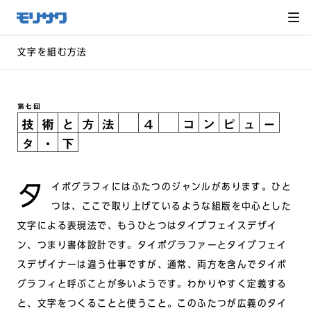
サイト
メ
ニュー
を読み
飛ばし
て本文
へ移動
文字を組む方法
第七回
技
術
と
方
法
４
コ
ン
ピ
ュ
ー
タ
・
下
タイポグラフィにはふたつのジャンルがあります。ひと
つは、ここで取り上げているような組版を中心とした
文字による表現法で、もうひとつはタイプフェイスデザイ
ン、つまり書体設計です。タイポグラファーとタイプフェイ
スデザイナーは違う仕事ですが、通常、両方を含んでタイポ
グラフィと呼ぶことが多いようです。わかりやすく定義する
と、文字をつくることと使うこと。このふたつが広義のタイ