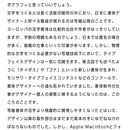
ポグラフィと言っていいでしょう。
文字をつくる人は長く活版印刷所の中におり、日本に書体デ
ザイナーと呼べる職能が現れるのは写植以降のことです。
ヨーロッパの活字書体は比較的出自や作者がはっきりしてい
ますが、字数の問題もあるのでしょう、日本では匿名の場合
が多く、組織の仕事といった印象があります。しかし、物理
的な文字をつくる必要がない写植技術下において、タイプ
フェイスデザインは一気に花開きます。第五回でも述べたよ
うに「タイポス」や「ゴナ」といった新しい書体が生まれ、
モリサワ・タイプフェイスコンテストなどのコンクールで、
書体デザイナーへの道も拓かれていきました。書体制作の仕
事がデザイナー個人の資質に帰するようになったのは、この
ころのことです。
写植書体が活字より飛躍的に開発しやすくなったとはいえ、
デザイン以降の製作部分はまだまだ資本の手にゆだねなけれ
ばならないものでした。しかし、Apple Macintoshとフォ