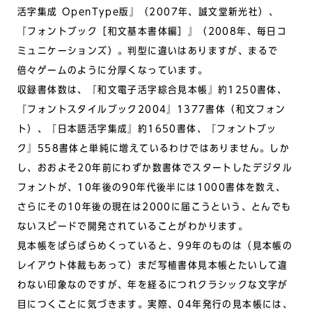
活字集成 OpenType版』（2007年、誠文堂新光社）、
『フォントブック［和文基本書体編］』（2008年、毎日コ
ミュニケーションズ）。判型に違いはありますが、まるで
倍々ゲームのように分厚くなっています。
収録書体数は、『和文電子活字綜合見本帳』約1250書体、
『フォントスタイルブック2004』1377書体（和文フォン
ト）、『日本語活字集成』約1650書体、『フォントブッ
ク』558書体と単純に増えているわけではありません。しか
し、おおよそ20年前にわずか数書体でスタートしたデジタル
フォントが、10年後の90年代後半には1000書体を数え、
さらにその10年後の現在は2000に届こうという、とんでも
ないスピードで開発されていることがわかります。
見本帳をぱらぱらめくっていると、99年のものは（見本帳の
レイアウト体裁もあって）まだ写植書体見本帳とたいして違
わない印象なのですが、年を経るにつれクラシックな文字が
目につくことに気づきます。実際、04年発行の見本帳には、