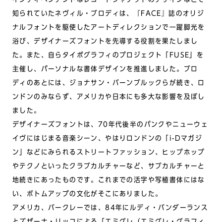
知られていたネヴィル・ブロディは、『FACE』誌のオリジ
ナルフォントを駆使したアートディレクションで一躍脚光を
浴び、デザイナーズフォントを先導する役割を果たしまし
た。また、自らタイポグラフィのプロジェクト「FUSE」を
主催し、パーソナルな書体デザインを推進しました。ブロ
ディのあとには、ジョナサン・バーンブルックらが続き、ロ
ンドンのみならず、アメリカや日本にも多大な影響を及ぼし
ました。
デザイナーズフォントは、70年代後半のパンクやニューウェ
イヴにはじまる音楽シーン、やはりロンドンの「i-Dマガジ
ン」などにみられるストリートファッション、ヒップホップ
やテクノといったクラブカルチャーなど、サブカルチャーと
地続きにあったものです。これまでの活字や写植書体にはな
い、ボトムアップの文化がそこにありました。
アメリカ、バークレーでは、84年にルディ・バンダーランス
とズザーナ・リッコによる「エミグレ（エミグレ・グラフィ