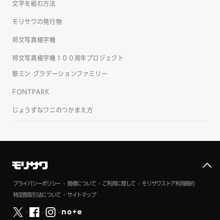
文字を組む方法
モリサワの発行物
邦文写真植字機
邦文写真植字機１００周年プロジェクト
黎ミン グラデーションファミリー
FONTPARK
じょうずなワニのつかまえ方
プライバシーポリシー
商標について
ご利用に際して
モリサワストア利用規約
特定商取引法について
サイトマップ