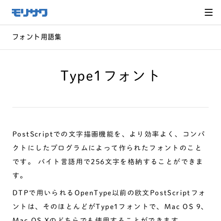
サイト
メ
ニュー
を読み
飛ばし
て本文
へ移動
フォント用語集
Type1フォント
PostScriptでの文字描画機能を、より効率よく、コンパ
クトにしたプログラムによって作られたフォントのこと
です。 バイト言語用で256文字を格納することができま
す。
DTPで用いられるOpenType以前の欧文PostScriptフォ
ントは、そのほとんどがType1フォントで、Mac OS 9、
Mac OS Xのどちらでも使用することができます。