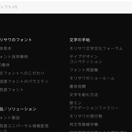
シフトJIS
リサワのフォント
文字の手帖
体見本
モリサワ文字文化フォーラム
ォント採用事例
タイプデザイン
コンペティション
D書体
フォント用語集
文フォントへのこだわり
モリサワのショールーム
国語フォントのバラエティ
書体見聞
言語フォント
文字を組む方法
黎ミン
グラデーションファミリー
品／ソリューション
モリサワの発行物
ォント製品
邦文写真植字機
言語ユニバーサル情報配信
ール