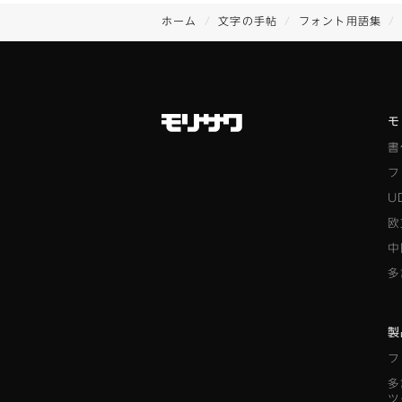
ホーム
文字の手帖
フォント用語集
モ
書
フ
U
欧
中
多
製
フ
多
ツ