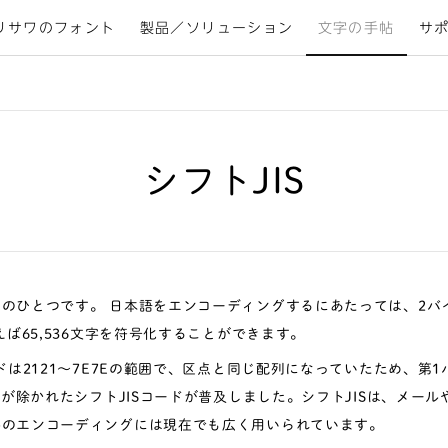
リサワのフォント
製品／ソリューション
文字の手帖
サ
シフトJIS
のひとつです。 日本語をエンコーディングするにあたっては、2バイ
えば65,536文字を符号化することができます。
ードは2121〜7E7Eの範囲で、区点と同じ配列になっていたため、第1
部分が除かれたシフトJISコードが普及しました。シフトJISは、メール
ルのエンコーディングには現在でも広く用いられています。