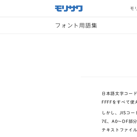
サイト
メ
モ
ニュー
を読み
飛ばし
て本文
へ移動
フォント用語集
日本語文字コード
FFFFをすべて使
しかし、JISコ
7E、A0〜DF
テキストファイ