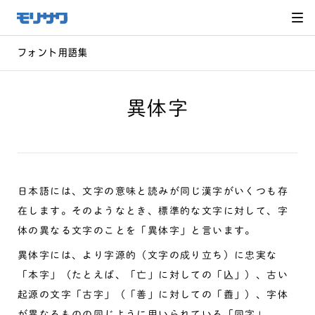
サイト
メ
ニュー
を読み
飛ばし
て本文
へ移動
フォント用語集
異体字
日本語には、文字の意味と読みが同じ漢字がいくつも存
在します。そのようなとき、標準的な文字に対して、字
体の異なる文字のことを「異体字」と言います。
異体字には、より字源的（文字の成り立ち）に忠実な
「本字」（たとえば、「亡」に対しての「兦」）、古い
起源の文字「古字」（「善」に対しての「譱」）、字体
が異なるものの同じように用いられている「同字」