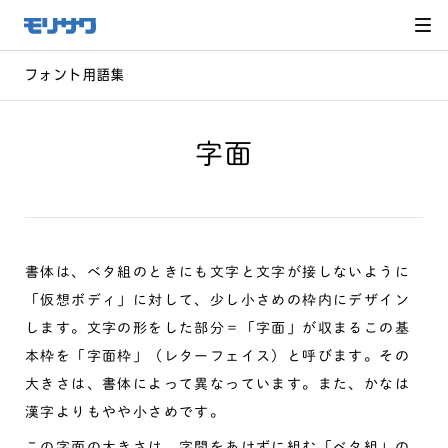
サイト
メ
ニュー
を読み
飛ばし
て本文
へ移動
フォント用語集
字面
書体は、ベタ組のときにも文字と文字が接しないように
「仮想ボディ」に対して、少し小さめの枠内にデザイン
します。文字の形をした部分＝「字面」が収まるこの基
本枠を「字面枠」（レターフェイス）と呼びます。その
大きさは、書体によって異なっています。また、かなは
漢字よりもやや小さめです。
この字面の大きさは、字間をあけずに組む「ベタ組」の