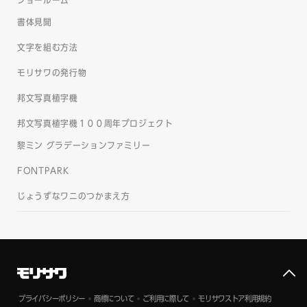
ショールーム
書体見聞
文字を組む方法
モリサワの発行物
邦文写真植字機
邦文写真植字機１００周年プロジェクト
黎ミン グラデーションファミリー
FONTPARK
じょうずなワニのつかまえ方
プライバシーポリシー
商標について
ご利用に際して
モリサワストア利用規約