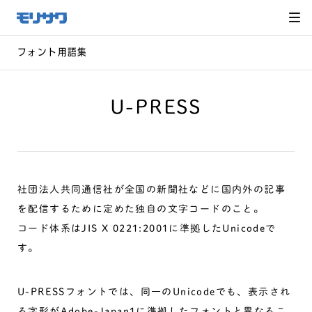
サイト
メ
ニュー
を読み
飛ばし
て本文
へ移動
フォント用語集
U-PRESS
社団法人共同通信社が全国の新聞社などに国内外の記事
を配信するために定めた独自の文字コードのこと。
コード体系はJIS X 0221:2001に準拠したUnicodeで
す。
U-PRESSフォントでは、同一のUnicodeでも、表示され
る字形がAdobe-Japan1に準拠したフォントと異なるこ