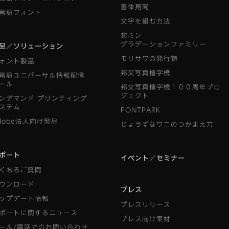
書体見聞
言語フォント
文字を組む方法
黎ミン
グラデーションファミリー
品／ソリューション
モリサワの発行物
ォント製品
邦文写真植字機
言語ユニバーサル情報配信
ール
邦文写真植字機１００周年プロ
ジェクト
ンデマンド
プリンティング
ステム
FONTPARK
dobe法人向け製品
じょうずなワニのつかまえ方
ポート
イベント／セミナー
くあるご質問
ウンロード
プレス
ップデート情報
プレスリリース
ポートに関するニュース
プレス向け素材
ール/電話でのお問い合わせ