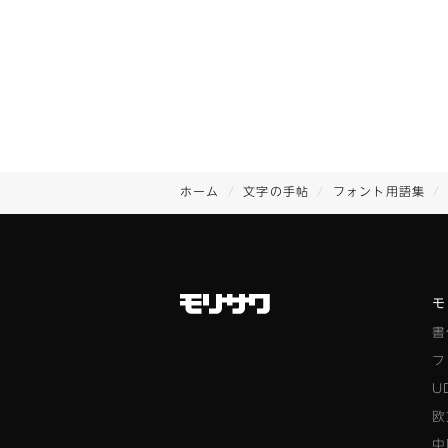
ホーム
文字の手帖
フォント用語集
モ
書
フ
U
欧
中