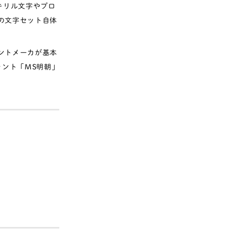
キリル文字やプロ
の文字セット自体
ントメーカが基本
フォント「MS明朝」
。