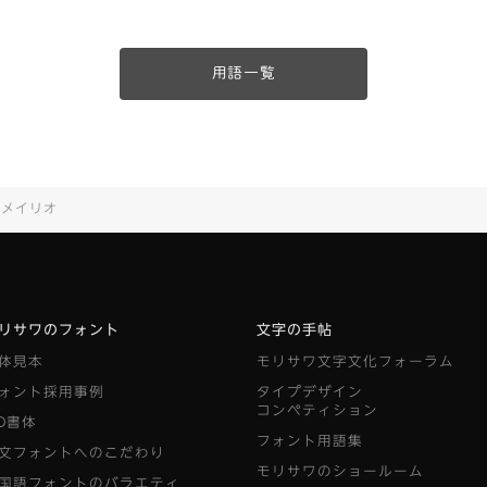
用語一覧
メイリオ
リサワのフォント
文字の手帖
体見本
モリサワ文字文化フォーラム
ォント採用事例
タイプデザイン
コンペティション
D書体
フォント用語集
文フォントへのこだわり
モリサワのショールーム
国語フォントのバラエティ