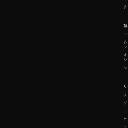
多
製
フ
多
ツ
オ
シ
A
サ
よ
ダ
ア
サ
メ