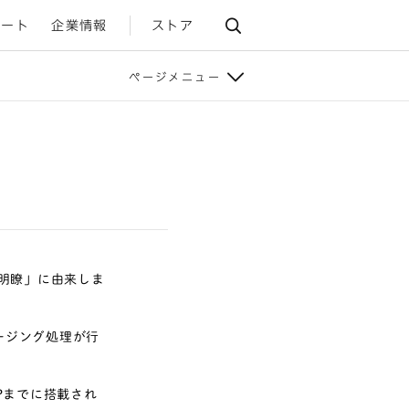
ポート
企業情報
ストア
ページメニュー
「明瞭」に由来しま
ムージング処理が行
 XPまでに搭載され