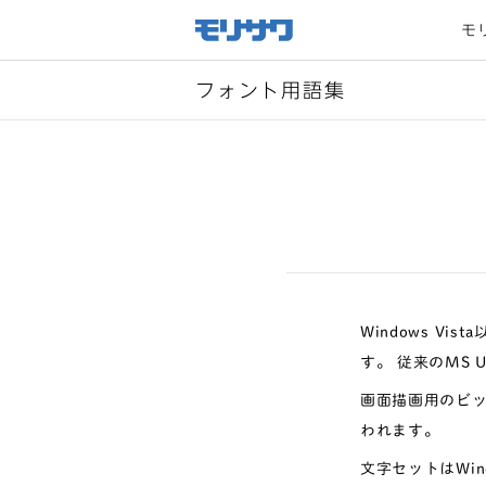
サイト
メ
モ
ニュー
を読み
飛ばし
て本文
へ移動
フォント用語集
Windows 
す。 従来のMS
画面描画用のビッ
われます。
文字セットはWind