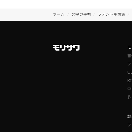
ホーム
文字の手帖
フォント用語集
モ
書
フ
U
欧
中
多
製
フ