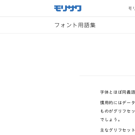
サイト
メ
モ
ニュー
を読み
飛ばし
て本文
へ移動
フォント用語集
字体とほぼ同義
慣用的にはデー
ものがグリフセ
でしょう。
主なグリフセット