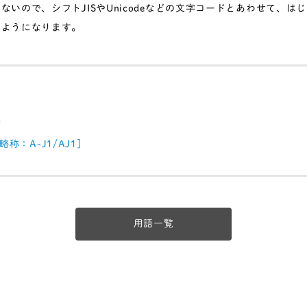
ないので、シフトJISやUnicodeなどの文字コードとあわせて、は
るようになります。
体
1［略称：A-J1/AJ1］
用語一覧