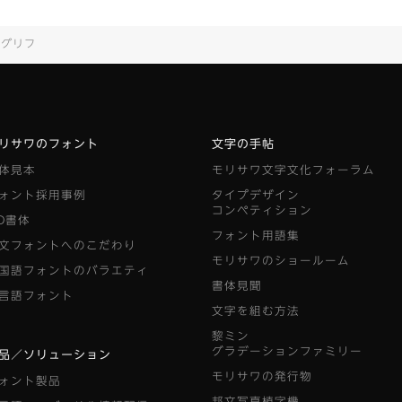
グリフ
リサワのフォント
文字の手帖
体見本
モリサワ文字文化フォーラム
ォント採用事例
タイプデザイン
コンペティション
D書体
フォント用語集
文フォントへのこだわり
モリサワのショールーム
国語フォントのバラエティ
書体見聞
言語フォント
文字を組む方法
黎ミン
グラデーションファミリー
品／ソリューション
モリサワの発行物
ォント製品
邦文写真植字機