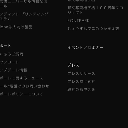
言語ユニバーサル情報配信
ール
邦文写真植字機１００周年プロ
ジェクト
ンデマンド
プリンティング
ステム
FONTPARK
dobe法人向け製品
じょうずなワニのつかまえ方
ポート
イベント／セミナー
くあるご質問
ウンロード
プレス
ップデート情報
プレスリリース
ポートに関するニュース
プレス向け素材
ール/電話でのお問い合わせ
取材のお申込み
ポートポリシーについて