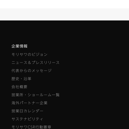
企業情報
モリサワのビジョン
ニュース＆プレスリリース
代表からのメッセージ
歴史・沿革
会社概要
営業所・ショールーム一覧
海外パートナー企業
営業日カレンダー
サステナビリティ
モリサワCSR行動憲章