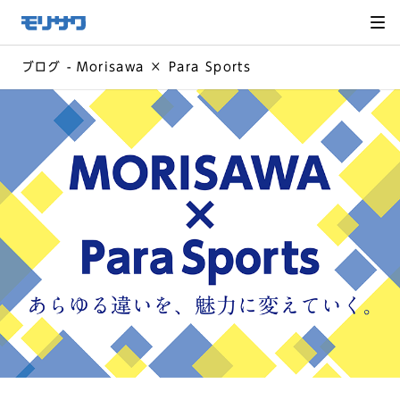
サイト
メ
ニュー
を読み
飛ばし
て本文
へ移動
ブログ - Morisawa × Para Sports