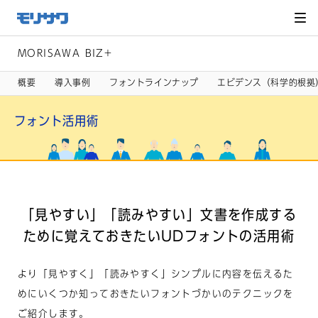
サイト
メ
ニュー
を読み
飛ばし
て本文
へ移動
MORISAWA BIZ+
概要
導入事例
フォントラインナップ
エビデンス（科学的根拠
フォント活用術
「見やすい」「読みやすい」文書を作成する
ために
覚えておきたいUDフォントの活用術
より「見やすく」「読みやすく」シンプルに内容を伝えるた
めに
いくつか知っておきたいフォントづかいのテクニックを
ご紹介します。