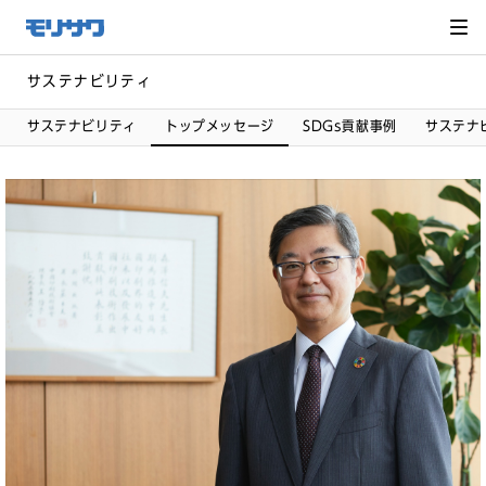
サイト
メ
ニュー
を読み
飛ばし
て本文
へ移動
サステナビリティ
サステナビリティ
トップメッセージ
SDGs貢献事例
サステナ