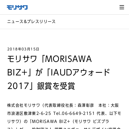
サイト
メ
ニュー
を読み
飛ばし
て本文
へ移動
ニュース&プレスリリース
2018年03月15日
モリサワ「MORISAWA
BIZ+」が「IAUDアウォード
2017」銀賞を受賞
株式会社モリサワ（代表取締役社長：森澤彰彦 本社：大阪
市浪速区敷津東2-6-25 Tel.06-6649-2151 代表、以下モ
リサワ）の「MORISAWA BIZ+（モリサワ ビズプラ