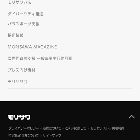
モリサワ八法
ダイバーシティ推進
パラスポーツ支援
採用情報
MORISAWA MAGAZINE
次世代育成支援 一般事業主行動計画
プレス向け素材
モリサワ会
プライバシーポリシー
商標について
ご利用に際して
モリサワストア利用規約
特定商取引法について
サイトマップ