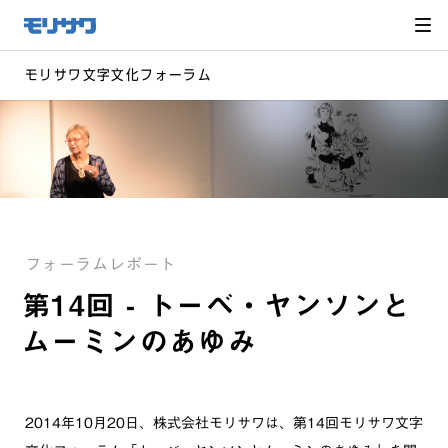
サイト
メ
ニュー
を読み
飛ばし
て本文
へ移動
モリサワ文字文化フォーラム
フォーラムレポート
第14回 - トーベ・ヤンソンと
ムーミンのあゆみ
2014年10月20日、株式会社モリサワは、第14回モリサワ文字