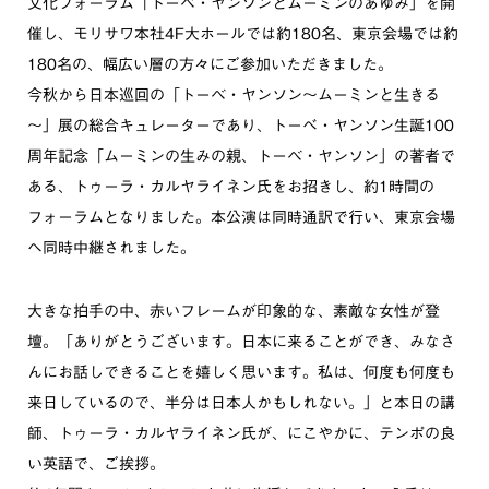
文化フォーラム「トーベ・ヤンソンとムーミンのあゆみ」を開
催し、モリサワ本社4F大ホールでは約180名、東京会場では約
180名の、幅広い層の方々にご参加いただきました。
今秋から日本巡回の「トーベ・ヤンソン～ムーミンと生きる
～」展の総合キュレーターであり、トーべ・ヤンソン生誕100
周年記念「ムーミンの生みの親、トーベ・ヤンソン」の著者で
ある、トゥーラ・カルヤライネン氏をお招きし、約1時間の
フォーラムとなりました。本公演は同時通訳で行い、東京会場
へ同時中継されました。
大きな拍手の中、赤いフレームが印象的な、素敵な女性が登
壇。「ありがとうございます。日本に来ることができ、みなさ
んにお話しできることを嬉しく思います。私は、何度も何度も
来日しているので、半分は日本人かもしれない。」と本日の講
師、トゥーラ・カルヤライネン氏が、にこやかに、テンポの良
い英語で、ご挨拶。