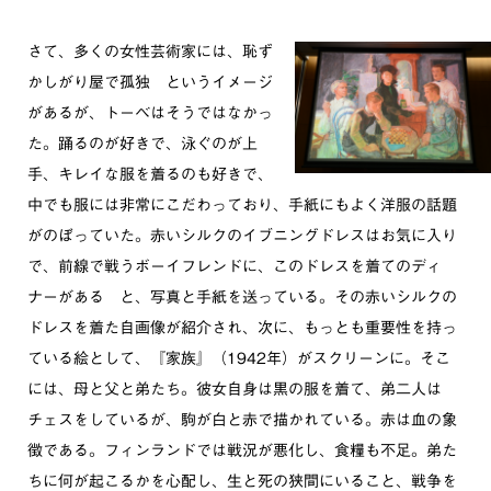
さて、多くの女性芸術家には、恥ず
かしがり屋で孤独 というイメージ
があるが、トーベはそうではなかっ
た。踊るのが好きで、泳ぐのが上
手、キレイな服を着るのも好きで、
中でも服には非常にこだわっており、手紙にもよく洋服の話題
がのぼっていた。赤いシルクのイブニングドレスはお気に入り
で、前線で戦うボーイフレンドに、このドレスを着てのディ
ナーがある と、写真と手紙を送っている。その赤いシルクの
ドレスを着た自画像が紹介され、次に、もっとも重要性を持っ
ている絵として、『家族』（1942年）がスクリーンに。そこ
には、母と父と弟たち。彼女自身は黒の服を着て、弟二人は
チェスをしているが、駒が白と赤で描かれている。赤は血の象
徴である。フィンランドでは戦況が悪化し、食糧も不足。弟た
ちに何が起こるかを心配し、生と死の狭間にいること、戦争を