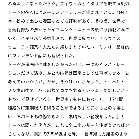
れるようになったからだ。ヴィヴェカとイタリアを旅する絵の
トーベの後ろにはムーミンファミリーが描かれている。1947
年に初めて出した漫画はとても評判が良く、その頃、世界で一
番発行部数の多かったイブニング・ニュース紙にも掲載されて
いた。イギリスで英語化され、世界に広まり、それまでス
ウェーデン語系の人たちに親しまれていたムーミンは、最終的
にフィンランド語にも翻訳された。
トーベが漫画の連載をしたかったのは、一つのイラストレー
ションだけで済み、あとの時間は画家として仕事ができる と
考えていたからだ。だが、そうはいかなかった。トーベはムー
ミン本の中で、バラの絵でコマを割るというような新しいこと
もやって見せているし、世界中で有名にもなった。「7年間、
継続的に定期収入を得ることができるようになったのは嬉し
い、アパートも改修できたし、素晴らしい経験をした。」と
トーベは語ったそうが、これに全エネルギーを注がなければな
らなくなり、契約の7年が過ぎた時、「長年経った結婚のよう