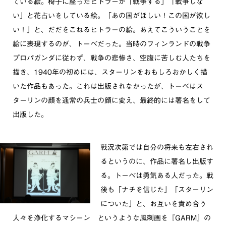
ている絵。椅子に座ったヒトラーが「戦争する」「戦争しな
い」と花占いをしている絵。「あの国がほしい！この国が欲し
い！」と、だだをこねるヒトラーの絵。あえてこういうことを
絵に表現するのが、トーベだった。当時のフィンランドの戦争
プロパガンダに従わず、戦争の悲惨さ、空腹に苦しむ人たちを
描き、1940年の初めには、スターリンをおもしろおかしく描
いた作品もあった。これは出版されなかったが、トーベはス
ターリンの顔を通常の兵士の顔に変え、最終的には署名をして
出版した。
戦況次第では自分の将来も左右され
るというのに、作品に署名し出版す
る。トーベは勇気ある人だった。戦
後も「ナチを信じた」「スターリン
についた」と、お互いを責め合う
人々を浄化するマシーン というような風刺画を『GARM』の