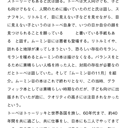
ストーリーでもあると氏は語る。トーベは大人向けでも、子ど
も向けでもなく、人間のために描いていたのだと氏は話し、ス
ナフキン、リトルミイ，目に見えない子などを見せながら、目
に見えない子というのはトーベ自身で、いつの日か自分の顔を
見つけられることを願っている と書いている手紙もあ
る と話す。ムーミン谷には悪者も登場する。リトルミイや、
訪れると地球が凍ってしまうという、恐ろしい存在のモラン。
モランを暖めるとムーミンの本は描けなくなる。バランスをと
るために素晴らしい人格を持った人と、対局の存在が必要なの
だとトーベは話していた。そして『ムーミン谷の11月』を紹
介。ムーミン谷の本はこれで終わりとなり、この当時、グラ
フィック本としては素晴らしい時期なのだが、子ども向けに出
版されていたが故に、クオリティの高さには注目されなかった
という。
トーベはトゥーリッキと世界各国を旅し、60年代まで、約40
年間を共に過ごし、共に仕事をし、日本にも二人でやってきて