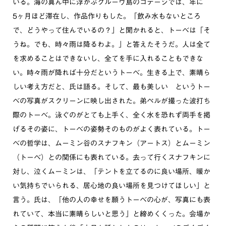
いる。海の真ん中に浮かぶクルーヴ島のコテージでは、年に
5ヶ月ほど滞在し、作品作りもした。「飲み水もないところ
で、どうやって住んでいるの？」と聞かれると、トーベは「そ
うね。でも、時々雨は降るわよ。」と答えたそうだ。人は全て
を求めることはできないし、全てを手に入れることもできな
い。時々雨が降れば十分だというトーベ。生きる上で、素晴ら
しい考え方だと、氏は語る。そして、最も美しい というトー
ベの写真がスクリーンに映し出された。弟ペルが撮った波打ち
際のトーベ。泳ぐのがとても上手く、全く水を恐れず両手を掲
げるその姿に、トーベの姿勢そのものがよく表れている。トー
ベの哲学は、ムーミン谷のスナフキン（アートス）とムーミン
（トーベ）との関係にも表れている。去って行くスナフキンに
対し、泣くムーミンは、「テントを立てるのに良い場所、暖か
い気持ちでいられる、居心地の良い場所を見つけてほしい」と
言う。氏は、「他の人の幸せを願うトーベの心が、写真にも表
れていて、本当に素晴らしいと思う」と締めくくった。会場か