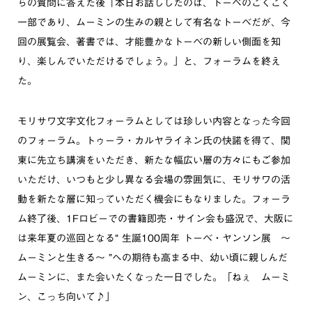
らの質問に答えた後「本日お話ししたのは、トーベのごくごく
一部であり、ムーミンの生みの親として有名なトーベだが、今
回の展覧会、著書では、才能豊かなトーベの新しい側面を知
り、楽しんでいただけるでしょう。」と、フォーラムを終え
た。
モリサワ文字文化フォーラムとしては珍しい内容となった今回
のフォーラム。トゥーラ・カルヤライネン氏の快諾を得て、関
東に先立ち講演をいただき、新たな幅広い層の方々にもご参加
いただけ、いつもと少し異なる会場の雰囲気に、モリサワの活
動を新たな層に知っていただく機会にもなりました。フォーラ
ム終了後、1Fロビーでの書籍即売・サイン会も盛況で、大阪に
は来年夏の巡回となる“ 生誕100周年 トーベ・ヤンソン展 ～
ムーミンと生きる～ ”への期待も高まる中、幼い頃に親しんだ
ムーミンに、また会いたくなった一日でした。「ねぇ ムーミ
ン、こっち向いて♪」