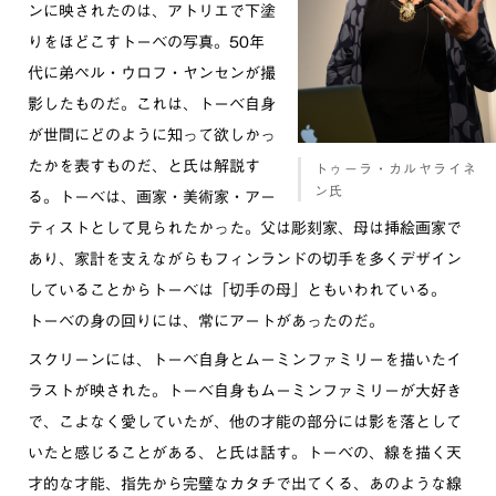
ンに映されたのは、アトリエで下塗
りをほどこすトーベの写真。50年
代に弟ペル・ウロフ・ヤンセンが撮
影したものだ。これは、トーベ自身
が世間にどのように知って欲しかっ
たかを表すものだ、と氏は解説す
トゥーラ・カルヤライネ
ン氏
る。トーベは、画家・美術家・アー
ティストとして見られたかった。父は彫刻家、母は挿絵画家で
あり、家計を支えながらもフィンランドの切手を多くデザイン
していることからトーベは「切手の母」ともいわれている。
トーベの身の回りには、常にアートがあったのだ。
スクリーンには、トーベ自身とムーミンファミリーを描いたイ
ラストが映された。トーベ自身もムーミンファミリーが大好き
で、こよなく愛していたが、他の才能の部分には影を落として
いたと感じることがある、と氏は話す。トーベの、線を描く天
才的な才能、指先から完璧なカタチで出てくる、あのような線