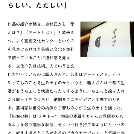
らしい、ただしい」
作品の紹介が続き、奥村氏から「愛
とは？」「アートとは？」と紫舟氏
へ。よく芸術文化センターというの
を見かけるけれど芸術と文化を並列
で使っていることに違和感を覚え
る。文化の先は技術。人でいうと文
化を担っているのは職人さんで、芸術はアーティスト。どう
やってものごとを生み出すのかというと、職人さんは日常の生
活がもうちょっと快適だったりするように、ちょっと絵を入れ
たり取っ手をつけたり、納期までにアイデアと工夫でのりき
る。芸術家は自分の内側から苦しみながら生み出すと語った。
「座右の銘」は“テキトー”。物事の本質をちゃんと見極められ
るような最も適当な状態、そういう目を持てるようにというの
と、考えすぎるところがあるのでカタカナでちょっと気楽な感