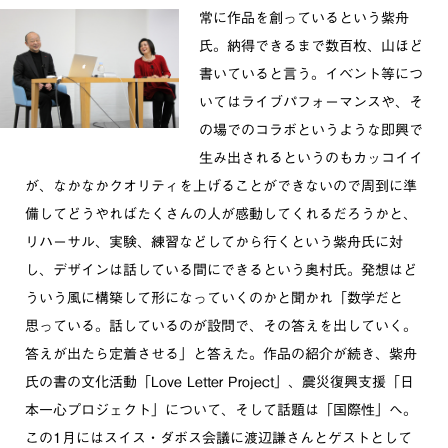
常に作品を創っているという紫舟
氏。納得できるまで数百枚、山ほど
書いていると言う。イベント等につ
いてはライブパフォーマンスや、そ
の場でのコラボというような即興で
生み出されるというのもカッコイイ
が、なかなかクオリティを上げることができないので周到に準
備してどうやればたくさんの人が感動してくれるだろうかと、
リハーサル、実験、練習などしてから行くという紫舟氏に対
し、デザインは話している間にできるという奥村氏。発想はど
ういう風に構築して形になっていくのかと聞かれ「数学だと
思っている。話しているのが設問で、その答えを出していく。
答えが出たら定着させる」と答えた。作品の紹介が続き、紫舟
氏の書の文化活動「Love Letter Project」、震災復興支援「日
本一心プロジェクト」について、そして話題は「国際性」へ。
この1月にはスイス・ダボス会議に渡辺謙さんとゲストとして