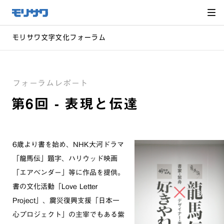
サイト
メ
ニュー
を読み
飛ばし
て本文
へ移動
モリサワ文字文化フォーラム
フォーラムレポート
第6回 - 表現と伝達
6歳より書を始め、NHK大河ドラマ
「龍馬伝」題字、ハリウッド映画
「エアベンダー」等に作品を提供。
書の文化活動「Love Letter
Project」、震災復興支援「日本一
心プロジェクト」の主宰でもある紫