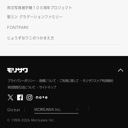
邦文写真植字機１００周年プロジェクト
黎ミン グラデーションファミリー
FONTPARK
じょうずなワニのつかまえ方
プライバシーポリシー
商標について
ご利用に際して
モリサワストア利用規約
特定商取引法について
サイトマップ
Global
© 1998-2026 Morisawa Inc.