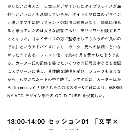
かしたいと考えた。日本人がデザインしたタイプフェイスが海
外へということも意識していたが、タイトルやロゴのデザイン
と違い本文中に使うフォントの制作は経験がなく、簡単に作れ
ると思っていたのは大きな誤算であり、モリサワへ相談するこ
ととなった。「ネイティブの方に監修をしてもらうのが良いの
では」というアドバイスにより、カーター氏への依頼へとつな
がったのである。フォント化には約4ヶ月を費やしたそうであ
る。カーター氏の監修を受けたいくつかの記号文字などを実際
にスクリーンに映し、具体的な説明を受け、ジョークも交えな
がら、和やかなムードの中で終了。シマダ氏は、カーター氏か
ら “Impressive” と評されたこのポスター&図録により、第88回
NY.ADC デザイン部門の GOLD CUBE を受賞した。
13:00-14:00 セッション01 「文字×