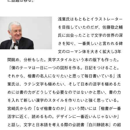
に話題は移る。
浅葉氏はもともとイラストレーター
を目指していたのだが、佐藤敬之輔
氏に出会ったことで文字の世界の深
さを知り、一番美しいと言われる碑
文のローマン体を大きく拡大し3年
間眺め、分析もした。英字スタイルという本の版下も作った。
「僕のテーマは一日に一つの図形を作る。日記をつけること。
それから、楷書の名人になりたいと思って毎日書いている」浅
葉氏は、ラテン文字も極めたい、そして日本の活字を極めるた
めには書の力がどうしても必要なのではないかと思い、書の力
を入れて新しい漢字のスタイルを作りたいと強く思っている。
宮崎氏からの「なぜ楷書なのか」という問いには「楷書が一番
活字に近く、読めるもの。デザインに一番近いんじゃないか」
と話し、文字と日本語を考える際の必読書『白川静読本』の紹