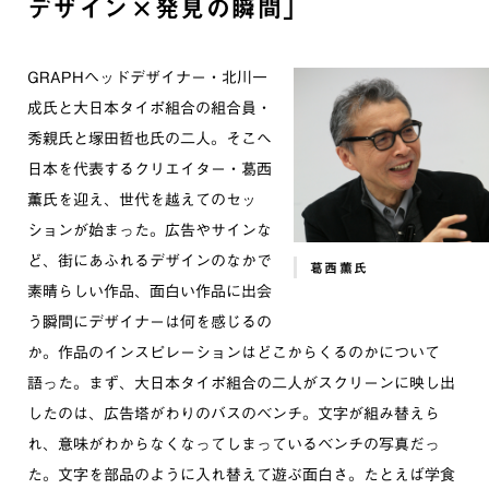
デザイン×発見の瞬間」
GRAPHヘッドデザイナー・北川一
成氏と大日本タイポ組合の組合員・
秀親氏と塚田哲也氏の二人。そこへ
日本を代表するクリエイター・葛西
薫氏を迎え、世代を越えてのセッ
ションが始まった。広告やサインな
ど、街にあふれるデザインのなかで
葛西薫氏
素晴らしい作品、面白い作品に出会
う瞬間にデザイナーは何を感じるの
か。作品のインスピレーションはどこからくるのかについて
語った。まず、大日本タイポ組合の二人がスクリーンに映し出
したのは、広告塔がわりのバスのベンチ。文字が組み替えら
れ、意味がわからなくなってしまっているベンチの写真だっ
た。文字を部品のように入れ替えて遊ぶ面白さ。たとえば学食