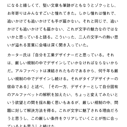
になると嬉しくて、堅い文章も筆跡がともなうとゾクっとし、
お年寄りはみんなすごいと憧れてきた。しかし憧れは憧れで、
追いかけても追いかけても手が届かない。それと同じで、追い
かけても追いかけても届かない、これが文字の魅力なのではな
いかと思っていると語る。こういった、二人の文字への熱い思
いが溢れる言葉に会場は深く聞き入っていた。
カーター氏は「自分を工業デザイナーだと思っている。それ
は、厳しい規制の中でデザインしていかなければならないから
だ。アルファベットは凍結されたものであるから、何千年も厳
しい規制の中でデザインし続ける。それがタイプデザイナーの
宿命である」と述べ、「その一方、デザイナーとして自分固有
のアルファベットの解釈を加えたい、ちょっと変えてみたいと
いう欲望との間を揺れ動く思いもあるが、厳しい規制の中、問
題に対して解決方法を得る。これが文字に魅了される理由だろ
うと思うし、この厳しい条件をクリアしていくことが性に合っ
ているとも思う」と続けた。