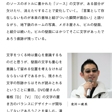
のソースのボトルに書かれた「ソース」の文字が、ある部分が
欠けたり、消えたりすることで変化していく。「言葉として存
在しないものが本来の意味と結びついた瞬間が面白い」と語り
ながら、地下鉄のホームの写真、メガネ屋さん、ビルの壁面、
と紹介は続いた。ビルの壁面にはかつてそこに文字があったで
あろう痕跡が残っている。
文字をつくる時は重心を意識するも
のだと思うが、壁面の文字も重心を
意識して留める位置を考えなければ
ならないはずであるから、残された
文字の形跡からはそれが読みとれる
ということに着目。DVD屋さんの
看板「D」「V」「D」の文字の置
き方のバランスにデザイナーが関与
北川一成氏
してないであろうことを楽しむ。漢