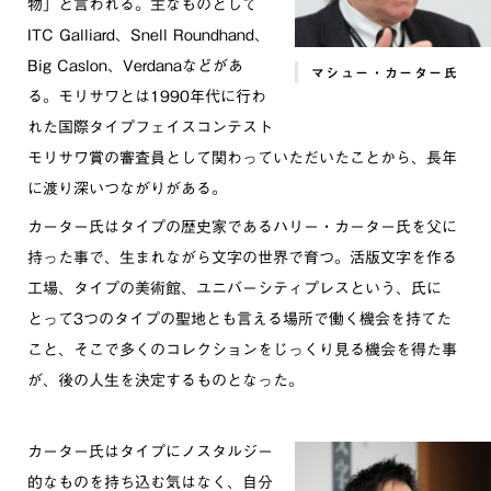
物」と言われる。主なものとして
ITC Galliard、Snell Roundhand、
Big Caslon、Verdanaなどがあ
マシュー・カーター氏
る。モリサワとは1990年代に行わ
れた国際タイプフェイスコンテスト
モリサワ賞の審査員として関わっていただいたことから、長年
に渡り深いつながりがある。
カーター氏はタイプの歴史家であるハリー・カーター氏を父に
持った事で、生まれながら文字の世界で育つ。活版文字を作る
工場、タイプの美術館、ユニバーシティプレスという、氏に
とって3つのタイプの聖地とも言える場所で働く機会を持てた
こと、そこで多くのコレクションをじっくり見る機会を得た事
が、後の人生を決定するものとなった。
カーター氏はタイプにノスタルジー
的なものを持ち込む気はなく、自分