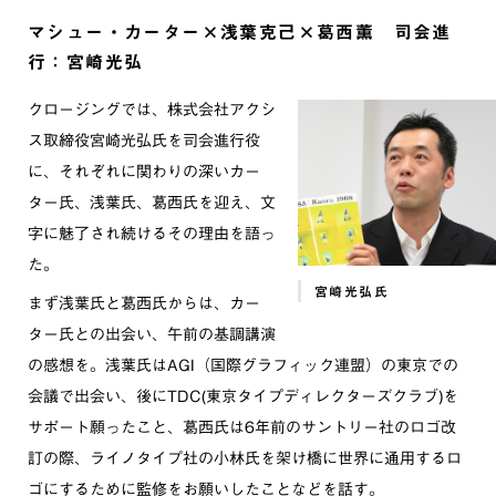
マシュー・カーター×浅葉克己×葛西薫 司会進
行：宮崎光弘
クロージングでは、株式会社アクシ
ス取締役宮崎光弘氏を司会進行役
に、それぞれに関わりの深いカー
ター氏、浅葉氏、葛西氏を迎え、文
字に魅了され続けるその理由を語っ
た。
宮崎光弘氏
まず浅葉氏と葛西氏からは、カー
ター氏との出会い、午前の基調講演
の感想を。浅葉氏はAGI（国際グラフィック連盟）の東京での
会議で出会い、後にTDC(東京タイプディレクターズクラブ)を
サポート願ったこと、葛西氏は6年前のサントリー社のロゴ改
訂の際、ライノタイプ社の小林氏を架け橋に世界に通用するロ
ゴにするために監修をお願いしたことなどを話す。