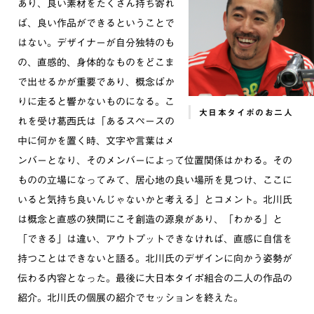
あり、良い素材をたくさん持ち寄れ
ば、良い作品ができるということで
はない。デザイナーが自分独特のも
の、直感的、身体的なものをどこま
で出せるかが重要であり、概念ばか
りに走ると響かないものになる。こ
大日本タイポのお二人
れを受け葛西氏は「あるスペースの
中に何かを置く時、文字や言葉はメ
ンバーとなり、そのメンバーによって位置関係はかわる。その
ものの立場になってみて、居心地の良い場所を見つけ、ここに
いると気持ち良いんじゃないかと考える」とコメント。北川氏
は概念と直感の狭間にこそ創造の源泉があり、「わかる」と
「できる」は違い、アウトプットできなければ、直感に自信を
持つことはできないと語る。北川氏のデザインに向かう姿勢が
伝わる内容となった。最後に大日本タイポ組合の二人の作品の
紹介。北川氏の個展の紹介でセッションを終えた。