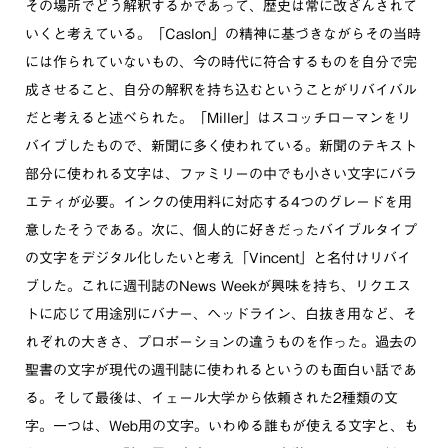
その場所でどう解釈するかであって、歴史は常に改ざんされて
いくと考えている。「Caslon」の精神に基づきながらその当時
には作られていないもの、今の時代に符合するものを自分で完
成させること、自分の解釈を持ち込むということがリバイバル
だと考えると述べられた。「Miller」はスコッチローマンをリ
バイブしたもので、新聞に多く使われている。新聞のテキスト
部分に使われる文字は、ファミリーの中でも小さい文字にバラ
エティが必要。インクの使用料に対応する4つのグレードを用
意したそうである。次に、個人的に好きだったバイブルタイプ
の文字をデジタル化したいと考え「Vincent」と名付けリバイ
ブした。これに週刊誌のNews Weekが興味を持ち、リクエス
トに応じて用途別にバナー、ヘッドライン、白抜き用など、そ
れぞれの大きさ、プロポーションの違うものを作った。過去の
聖書の文字が現代の週刊誌に使われるというのも面白い話であ
る。そして最後は、イェール大学から依頼された2種類の文
字。一つは、Web用の文字。いわゆる誰もが使える文字と、も