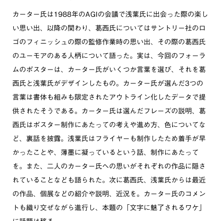
カーター氏は1988年のAGIの会議で浅葉氏に出会った際の楽し
い思い出、以降の関わり、葛西氏についてはサントリー社のロ
ゴのフィニッシュの際の監修作業時の思い出、その際の葛西氏
のユーモアのある人柄について語った。実は、今回のフォーラ
ムのポスターは、カーター氏がいくつか言葉を選び、それを葛
西氏と浅葉氏がデザインしたもの。カーター氏が選んだ3つの
言葉は書体も組みも限定されたアウトライン化したデータで提
供されたそうである。カーター氏は選んだフレーズの説明、葛
西氏はポスター制作にあたっての考えや進め方、色についてな
ど、裏話を披露。浅葉氏はフライヤーも制作したため着手が早
かったことや、薄墨に凝っているという話、制作にあたって
を。また、二人のカーター氏への思いがそれぞれの作品に隠さ
れていることなども語られた。次に葛西氏、浅葉氏からは最近
の作品、個展などの紹介や説明、近況を。カーター氏のコメン
トも織り交ぜながら進行し、本題の「文字に魅了されるワケ」