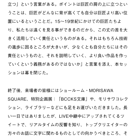
立つ」という言葉がある。ポイントは巨匠の肩の上に立つとい
うことは、巨匠がどんなに背が高くても自分は巨匠より高い位
置にいるということだ。15～19世紀にかけての巨匠たちよ
り、私たちは遠くを見る事ができるのだから、この丈の差を大
きく活用していく責任というものがある。それはもちろん技術
の進歩に因るところが大きいが、少なくとも自分たちにはその
責任というものと、それを説明していく、より良い作品を作っ
ていくという義務があるのではないか」と言葉を添え、本セッ
ションは幕を閉じた。
終了後、来場者の皆様にはショールーム・MORISAWA
SQUARE、特別企画展：「BCCKS文庫」や、モリサワコレク
ション、ライブラリーなどにも足をお運びいただきました。長
い一日ではありましたが、LIVE中継中にアップされてくるツ
イートで、リアルタイムの反響を知り、トップクリエイターの
方々のお話に文字に関わるものとしての向かうべきところ、そ