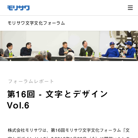
サイト
メ
ニュー
を読み
飛ばし
て本文
へ移動
モリサワ文字文化フォーラム
フォーラムレポート
第16回 - 文字とデザイン
Vol.6
株式会社モリサワは、第16回モリサワ文字文化フォーラム「文