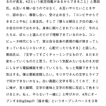
るのが長友。K2という航空母艦があるからできること」と黒田
氏。お互いを補い合うのではなく、お互いやりたいことをや
り、認め合い、尊敬し合い、受け止め合う。「コンビやからで
きることやね」と長友氏。そして「僕らは朝日と夕日の違いと
か自分の中ではわかる。身体に刷りこまれているけど、今の人
たちは、ぽんっと選んだだけで理解できているのかな。コン
ピュータ時代になって、実は自分自身の表現の幅が狭まってし
まっているんじゃないかと、心配だったりもする」と話した。
黒田氏は、「文字ってすごくチャーミングなもので、まだまだ
変わっていくものだと思う。そういう気配みたいなものを大切
にしながら電脳機器を使っていくなら、もっと飛躍できそうな
気はする。僕は悪戦苦闘したい。モリサワさんの文字とライブ
で何かできないかなぁ。白い画面に文字を写してくれて、そこ
に俺が、見た瞬間、文字の意味と文字の形態に反応して色をつ
けるとか。ねぇ、やらない？一緒に」と呼びかけ、4月にオー
プンするBigStepの『描き場』というオープンスペースを３年