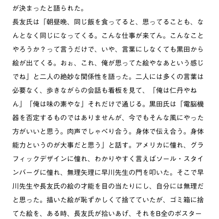
が決まったと語られた。
長友氏は「朝昼晩、同じ飯を食ってると、思ってることも、な
んとなく同じになってくる。こんな仕事が来てん。こんなこと
やろうか？って言うだけで、いや、言葉にしなくても黒田から
絵が出てくる。おぉ、これ、俺が思ってた絵やなあという感じ
でね」と二人の絶妙な関係性を語った。二人には多くの言葉は
必要なく、歩きながらの会話も看板を見て、「俺は仁丹やね
ん」「俺は味の素やな」それだけで通じる。黒田氏は「電脳機
器を否定するものではありませんが、今でもそんな風にやった
方がいいと思う。肉声でしゃべり合う。身体で伝え合う。身体
能力というのが大事だと思う」と話す。アメリカに憧れ、グラ
フィックデザインに憧れ、わかりやすく言えばソール・スタイ
ンバーグに憧れ、無理矢理に早川先生の門を叩いた。そこで早
川先生や長友氏の絵の才能を目の当たりにし、自分には無理だ
と思った。描いた絵が恥ずかしくて捨てていたが、ゴミ箱に捨
てた絵を、ある時、長友氏が拾いあげ、それをB全のポスター