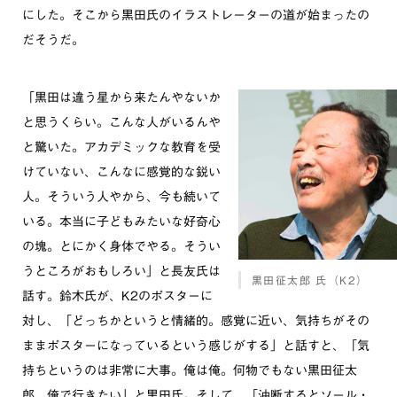
にした。そこから黒田氏のイラストレーターの道が始まったの
だそうだ。
「黒田は違う星から来たんやないか
と思うくらい。こんな人がいるんや
と驚いた。アカデミックな教育を受
けていない、こんなに感覚的な鋭い
人。そういう人やから、今も続いて
いる。本当に子どもみたいな好奇心
の塊。とにかく身体でやる。そうい
うところがおもしろい」と長友氏は
黒田征太郎 氏（K2）
話す。鈴木氏が、K2のポスターに
対し、「どっちかというと情緒的。感覚に近い、気持ちがその
ままポスターになっているという感じがする」と話すと、「気
持ちというのは非常に大事。俺は俺。何物でもない黒田征太
郎、俺で行きたい」と黒田氏。そして、「油断するとソール・