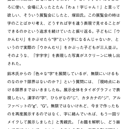
ろに使い、会場に入ったとたん「わぁ！字じゃん！」と言って
欲しい、そういう展覧会にしたと、塚田氏。この展覧会の時は
字のことばかり考え、どうすれば字を違う表現で見せることが
できるのかという追求を続けていたと振り返る。子どもに「ウ
かんむり」をかぶせたら“字”という字になるんじゃないか、と
いうので実際の「ウかんむり」をかぶった子どもが三人並ぶ。
そのような、「字字字」を表現した写真がスクリーンに映し出
された。
鈴木氏からの「色々な“字”を展開しているが、無限にいけるも
のなのか？限界はないのか？」という質問には、「現時点にお
ける限界まではいきましたね。展示全体をタイポグラフィで表
現したい。漢字の“字”、ひらがなの“じ”、カタカナの“ジ”、アル
ファベットの“g”、“G”。無限ではないけれど、今まで作ったも
のを再度展示するのではなく、字に絡んでいれば、もう一回リ
メイクして展示しました」と秀親氏。「お題を解釈し、どう崩