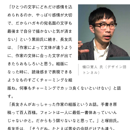
「ひとつの文字にどれだけ感情を込
められるのか、やっぱり感情が大切
で、だからハガキの宛名面の文字も
最後まで自分で描かないと気が済ま
ない」という黒田氏に続き、長友氏
は、「作家によって文体が違うよう
に、作家の文体に合った文字が出て
きたらおもしろいと思う。組版に
樋口寛人 氏（デザイン団
なった時に、読後感まで表現できる
トンネル）
ようなものすごくチャーミングな組
版ね。何事もチャーミングでカッコ良くないといけない」と話
す。
「長友さんがおっしゃった作家の組版というお話。手書き原
稿って百人百様。フォントは一人に最低一書体あっていいん
じゃないかと。だからもう限りないなと思って。」と塚田氏。
長友氏は、「そうだね。たとえば男女の会話だけでも違う。