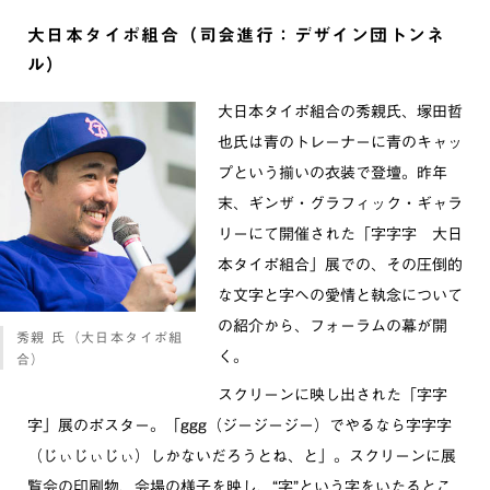
大日本タイポ組合（司会進行：デザイン団トンネ
ル）
大日本タイポ組合の秀親氏、塚田哲
也氏は青のトレーナーに青のキャッ
プという揃いの衣装で登壇。昨年
末、ギンザ・グラフィック・ギャラ
リーにて開催された「字字字 大日
本タイポ組合」展での、その圧倒的
な文字と字への愛情と執念について
の紹介から、フォーラムの幕が開
秀親 氏（大日本タイポ組
く。
合）
スクリーンに映し出された「字字
字」展のポスター。「ggg（ジージージー）でやるなら字字字
（じぃじぃじぃ）しかないだろうとね、と」。スクリーンに展
覧会の印刷物、会場の様子を映し、“字”という字をいたるとこ