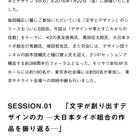
字とデザイン Vol.6」を2016年1月22日（金）に開催いたしま
した。
毎回幅広い層にご参加いただいている「文字とデザイン」のシ
リーズもついに6回目。今回は「デザインが果たすこれからの
役割」をテーマに、K2の長友啓典氏、黒田征太郎氏、大日本タ
イポ組合の秀親氏、塚田哲也氏、また司会には、デザイン団ト
ンネルの鈴木信輔氏と樋口寛人氏を迎え、3つのセッションで
構成する約3時間半のフォーラムとなった。モリサワ本社4F大
ホールには約180名が、東京本社会場には約50名が参加し、東
京サテライト会場への同時中継も行いました。
SESSION.01 「文字が創り出すデ
ザインの力 ─大日本タイポ組合の作
品を振り返る─」