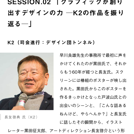
SESSION.02 「グラフィックが創り
出すデザインの力 ─K2の作品を振り
返る─」
K2（司会進行：デザイン団トンネル）
早川良雄先生の事務所で最初に声を
かけてくれたのが黒田氏で、それか
らもう60年が経つと長友氏。スク
リーンには椿組のポスターが映し出
された。黒田氏からこのポスターを
作るきっかけとなった戸波山氏との
出会いのシーンと、「こんな話ある
ねんけど、やらへんか？」と長友氏
長友啓典 氏（K2）
に話したその瞬間から、イラスト
レーター黒田征太郎、アートディレクション長友啓介という形