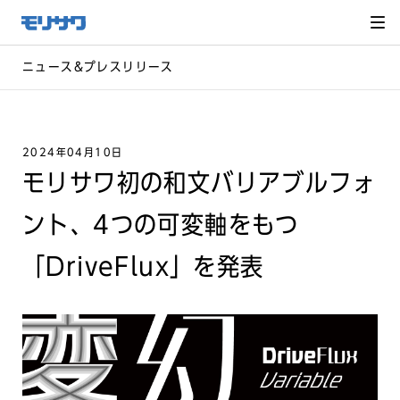
サイト
メ
ニュー
を読み
飛ばし
て本文
へ移動
ニュース&プレスリリース
2024年04月10日
モリサワ初の和文バリアブルフォ
ント、4つの可変軸をもつ
「DriveFlux」を発表