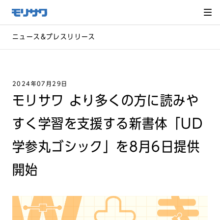
サイト
メ
ニュー
を読み
飛ばし
て本文
へ移動
ニュース&プレスリリース
2024年07月29日
モリサワ より多くの方に読みや
すく学習を支援する新書体「UD
学参丸ゴシック」を8月6日提供
開始