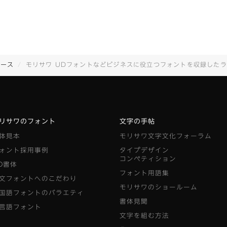
リース
モリサワ UDフォントなどビジネスに役立つフォントを収録したライセンスパッケージをソースネクスト
リサワのフォント
文字の手帖
体見本
モリサワ文字文化フォーラム
ォント採用事例
タイプデザイン
コンペティション
D書体
フォント用語集
文フォントへのこだわり
モリサワのショールーム
国語フォントのバラエティ
書体見聞
言語フォント
文字を組む方法