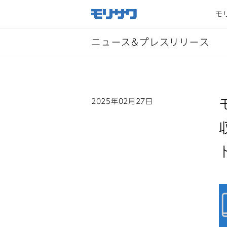
サイト
メ
モ
ニュー
を読み
飛ばし
て本文
へ移動
ニュース&プレスリリース
2025年02月27日