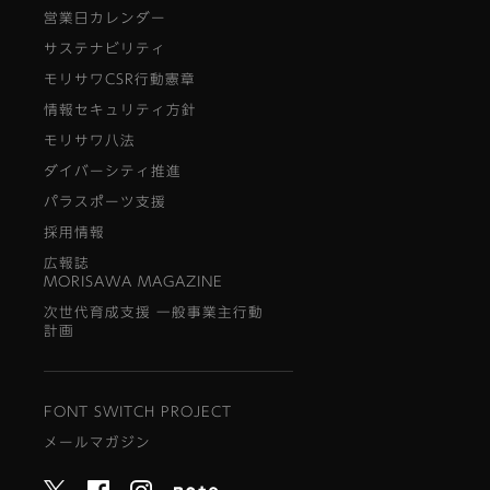
営業日カレンダー
サステナビリティ
モリサワCSR行動憲章
情報セキュリティ方針
モリサワ八法
ダイバーシティ推進
パラスポーツ支援
採用情報
広報誌
MORISAWA MAGAZINE
次世代育成支援 一般事業主行動
計画
FONT SWITCH PROJECT
メールマガジン