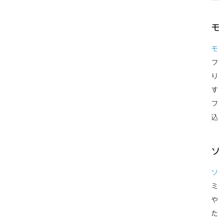
モ
フ
り
す
フ
込
ソ
ミ
や
た