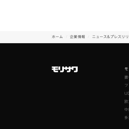
ホーム
企業情報
ニュース&プレスリ
モ
書
フ
U
欧
中
多