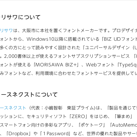
モリサワについて
リサワ
は、大阪市に本社を置くフォントメーカーです。プロデザイ
ォントから、Windows10以降に搭載されている「BIZ UDフ
多くの方にとって読みやすく設計された「ユニバーサルデザイン（
。2,000書体以上が使えるフォントサブスクリプションサービス 「Mor
ォントが使える「MORISAWA BIZ+」、Webフォント「Type
みフォントなど、利用環境に合わせたフォントサービスを提供して
ソースネクストについて
ースネクスト
（代表：小嶋智彰 東証プライム)は、「製品を通じ
ッションに、セキュリティソフト「ZERO」をはじめ、「筆まめ」
スマートフォン向けの多彩なアプリ、「ポケトーク」「AutoMem
、「Dropbox」や「１Password」など、世界の優れた製品や