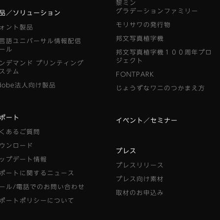
黎ミン
グラデーションファミリー
品／ソリューション
モリサワの発行物
ォント製品
邦文写真植字機
言語ユニバーサル情報配信
ール
邦文写真植字機１００周年プロ
ジェクト
ンデマンド
プリンティング
ステム
FONTPARK
dobe法人向け製品
じょうずなワニのつかまえ方
ポート
イベント／セミナー
くあるご質問
ウンロード
プレス
ップデート情報
プレスリリース
ポートに関するニュース
プレス向け素材
ール/電話でのお問い合わせ
取材のお申込み
ポートポリシーについて