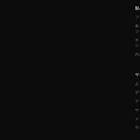
製
フ
多
ツ
オ
シ
A
サ
よ
ダ
ア
サ
メ
サ