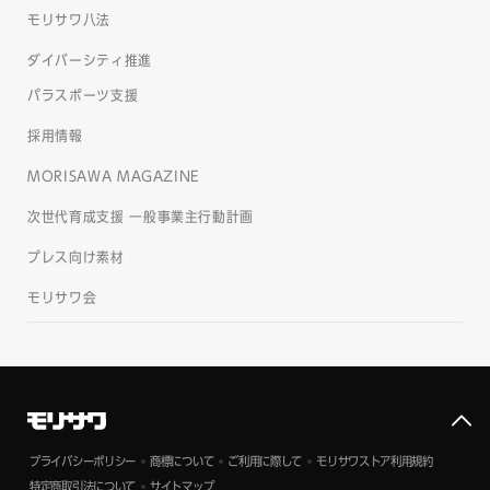
モリサワ八法
ダイバーシティ推進
パラスポーツ支援
採用情報
MORISAWA MAGAZINE
次世代育成支援 一般事業主行動計画
プレス向け素材
モリサワ会
プライバシーポリシー
商標について
ご利用に際して
モリサワストア利用規約
特定商取引法について
サイトマップ