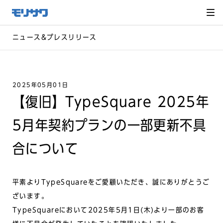
サイト
メ
ニュー
を読み
飛ばし
て本文
へ移動
ニュース&プレスリリース
2025年05月01日
【復旧】TypeSquare 2025年
5月年契約プランの一部更新不具
合について
平素よりTypeSquareをご愛顧いただき、誠にありがとうご
ざいます。
TypeSquareにおいて2025年5月1日(木)より一部のお客