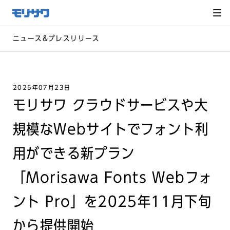
サイト
メ
ニュー
を読み
飛ばし
て本文
へ移動
ニュース&プレスリリース
2025年07月23日
モリサワ クラウドサービスや大
規模なWebサイトでフォント利
用ができる新プラン
「Morisawa Fonts Webフォ
ント Pro」を2025年11月下旬
から提供開始