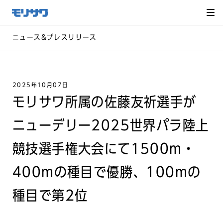
サイト
メ
ニュー
を読み
飛ばし
て本文
へ移動
ニュース&プレスリリース
2025年10月07日
モリサワ所属の佐藤友祈選手が
ニューデリー2025世界パラ陸上
競技選手権大会にて1500m・
400mの種目で優勝、100mの
種目で第2位