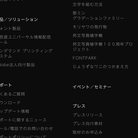
文字を組む方法
黎ミン
グラデーションファミリー
品／ソリューション
モリサワの発行物
ォント製品
邦文写真植字機
言語ユニバーサル情報配信
ール
邦文写真植字機１００周年プロ
ジェクト
ンデマンド
プリンティング
ステム
FONTPARK
dobe法人向け製品
じょうずなワニのつかまえ方
ポート
イベント／セミナー
くあるご質問
ウンロード
プレス
ップデート情報
プレスリリース
ポートに関するニュース
プレス向け素材
ール/電話でのお問い合わせ
取材のお申込み
ポートポリシーについて