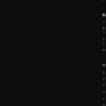
製
フ
多
ツ
オ
シ
A
サ
よ
ダ
ア
サ
メ
サ