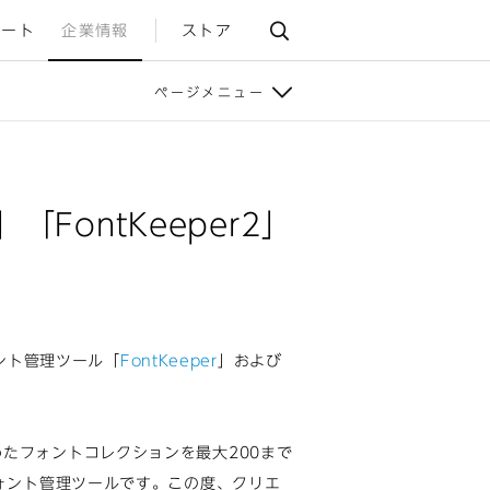
ポート
企業情報
ストア
ページメニュー
「FontKeeper2」
ォント管理ツール「
FontKeeper
」および
に集めたフォントコレクションを最大200まで
ォント管理ツールです。この度、クリエ