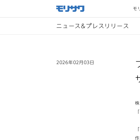
サイト
メ
モ
ニュー
を読み
飛ばし
て本文
へ移動
ニュース&プレスリリース
2026年02月03日
株
「
「
作