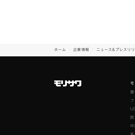
ホーム
企業情報
ニュース&プレスリ
モ
書
フ
U
欧
中
多