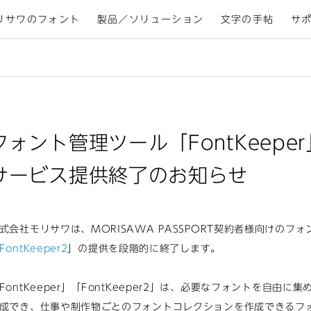
リサワのフォント
製品／ソリューション
文字の手帖
サ
フォント管理ツール「FontKeeper」
サービス提供終了のお知らせ
式会社モリサワは、MORISAWA PASSPORT契約者様向けのフ
FontKeeper2
」の提供を段階的に終了します。
FontKeeper」「FontKeeper2」は、必要なフォントを自由
成でき、仕事や制作物ごとのフォントコレクションを作成できるフ