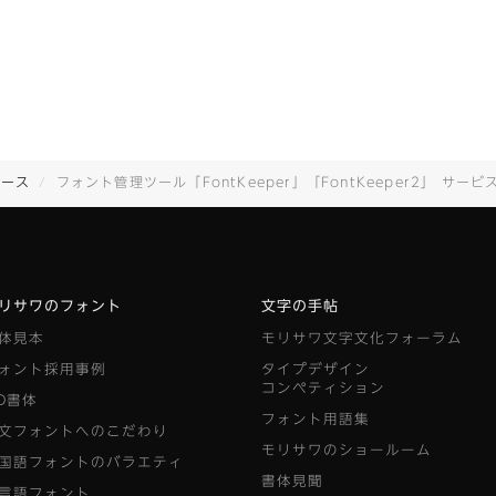
リース
フォント管理ツール「FontKeeper」「FontKeeper2」 サービス提供終
リサワのフォント
文字の手帖
体見本
モリサワ文字文化フォーラム
ォント採用事例
タイプデザイン
コンペティション
D書体
フォント用語集
文フォントへのこだわり
モリサワのショールーム
国語フォントのバラエティ
書体見聞
言語フォント