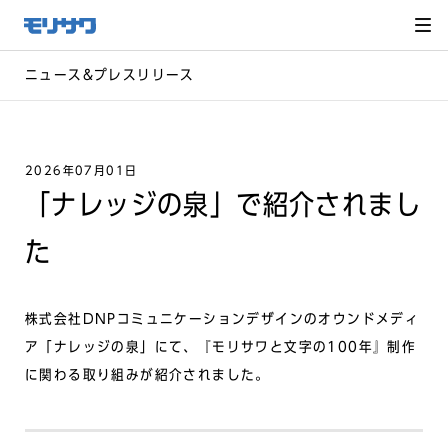
サイト
メ
ニュー
を読み
飛ばし
て本文
へ移動
ニュース&プレスリリース
2026年07月01日
「ナレッジの泉」で紹介されまし
た
株式会社DNPコミュニケーションデザインのオウンドメディ
ア「ナレッジの泉」にて、『モリサワと文字の100年』制作
に関わる取り組みが紹介されました。