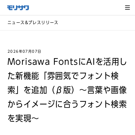
サイト
メ
ニュー
を読み
飛ばし
て本文
へ移動
ニュース&プレスリリース
2026年07月07日
Morisawa FontsにAIを活用し
た新機能「雰囲気でフォント検
索」を追加（β版）〜言葉や画像
からイメージに合うフォント検索
を実現〜