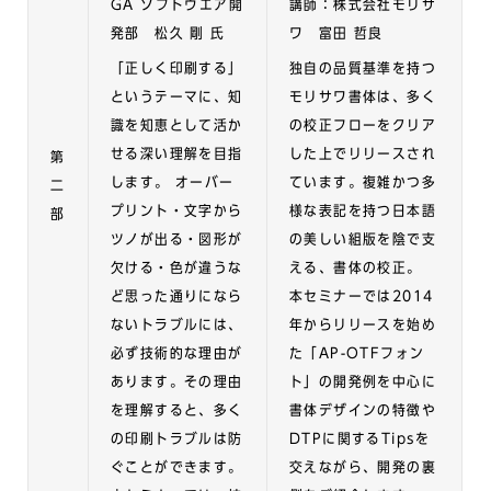
GA ソフトウエア開
講師：株式会社モリサ
発部 松久 剛 氏
ワ 富田 哲良
「正しく印刷する」
独自の品質基準を持つ
というテーマに、知
モリサワ書体は、多く
識を知恵として活か
の校正フローをクリア
せる深い理解を目指
した上でリリースされ
第
します。 オーバー
ています。複雑かつ多
二
プリント・文字から
様な表記を持つ日本語
部
ツノが出る・図形が
の美しい組版を陰で支
欠ける・色が違うな
える、書体の校正。
ど思った通りになら
本セミナーでは2014
ないトラブルには、
年からリリースを始め
必ず技術的な理由が
た「AP-OTFフォン
あります。その理由
ト」の開発例を中心に
を理解すると、多く
書体デザインの特徴や
の印刷トラブルは防
DTPに関するTipsを
ぐことができます。
交えながら、開発の裏