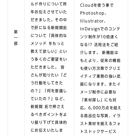
ルド作りについて昨
Cloudを使う事で
年お伝えさせていた
Photoshop、
だきました。その中
Illustrator、
で肝になる新規開拓
InDesignでのコンテ
第
について「具体的な
ンツ制作が10倍速く
一
部
メソッド をもっと
なる!? 活用法をご紹
教えて欲しい」とい
介します。 新機能は
う多くのご要望をい
もとより、従来の機能
ただきました。 皆
も使い方次第でクリエ
さんが知りたい「ど
イティブ業務の強い武
う行動をしてきた
器になります。またイ
の？」「何を意識し
メージ制作に必要な
ていたの？」など、
「素材探し」にも対
新規開 拓で押さえ
応。6,000万点を超え
るべきポイントをよ
る高品位な写真、イラ
り掘り下げて具体的
スト素材を揃えるフォ
にお伝えいたしま
トストックサービス